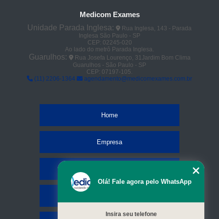
Medicom Exames
Unidade Parada Inglesa:
Rua Inglesa, 143 - Parada
Inglesa São Paulo - SP
CEP: 02245-020
Ao lado do metrô Parada Inglesa.
Guarulhos:
Rua Josefa Lourenço, 31Jardim Bom Clima
Guarulhos - São Paulo - SP
CEP: 07197-105.
(11) 2206-1364
agendamento@medicomexames.com.br
Home
Empresa
Missão
Olá! Fale agora pelo WhatsApp
Serviços
Insira seu telefone