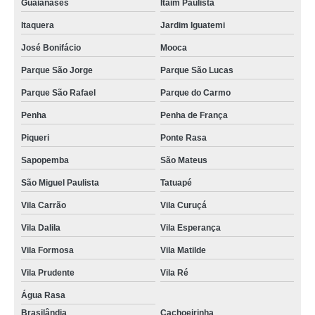
Guaianases
Itaim Paulista
Itaquera
Jardim Iguatemi
José Bonifácio
Mooca
Parque São Jorge
Parque São Lucas
Parque São Rafael
Parque do Carmo
Penha
Penha de França
Piqueri
Ponte Rasa
Sapopemba
São Mateus
São Miguel Paulista
Tatuapé
Vila Carrão
Vila Curuçá
Vila Dalila
Vila Esperança
Vila Formosa
Vila Matilde
Vila Prudente
Vila Ré
Água Rasa
Brasilândia
Cachoeirinha