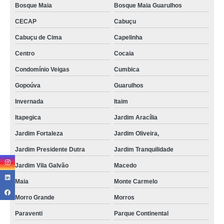
Bosque Maia
Bosque Maia Guarulhos
CECAP
Cabuçu
Cabuçu de Cima
Capelinha
Centro
Cocaia
Condomínio Veigas
Cumbica
Gopoúva
Guarulhos
Invernada
Itaim
Itapegica
Jardim Aracília
Jardim Fortaleza
Jardim Oliveira,
Jardim Presidente Dutra
Jardim Tranquilidade
Jardim Vila Galvão
Macedo
Maia
Monte Carmelo
Morro Grande
Morros
Paraventi
Parque Continental