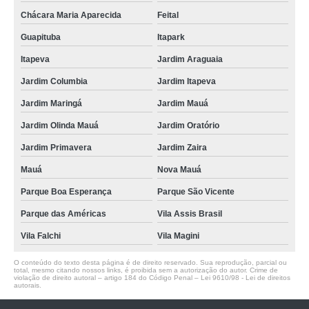
Chácara Maria Aparecida
Feital
Guapituba
Itapark
Itapeva
Jardim Araguaia
Jardim Columbia
Jardim Itapeva
Jardim Maringá
Jardim Mauá
Jardim Olinda Mauá
Jardim Oratório
Jardim Primavera
Jardim Zaira
Mauá
Nova Mauá
Parque Boa Esperança
Parque São Vicente
Parque das Américas
Vila Assis Brasil
Vila Falchi
Vila Magini
O conteúdo do texto desta página é de direito reservado. Sua reprodução, parcial ou
total, mesmo citando nossos links, é proibida sem a autorização do autor. Crime de
violação de direito autoral – artigo 184 do Código Penal –
Lei 9610/98 - Lei de direitos
autorais
.