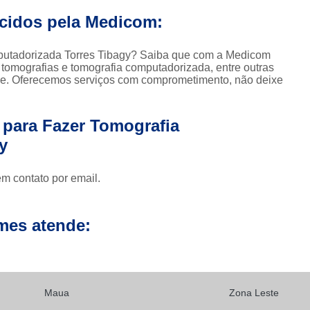
Clínica para Exames de 
ecidos pela Medicom:
Clínicas para Exame de Tomografia da Face
Clínicas para Exame de To
mputadorizada Torres Tibagy? Saiba que com a Medicom
tomografias e tomografia computadorizada, entre outras
Clínicas para Exame de Tomografia Dental
de. Oferecemos serviços com comprometimento, não deixe
Clínicas para Exame de Tom
Clínicas para Exames de Tomo
 para Fazer Tomografia
y
Exame a Preço Popular em Sp
E
Exame Radiológico a Preço Po
em contato por email.
Radiografia a Preço Popular
Radiologi
Ressonância Magnética a Preço Popular
mes atende:
Exame de Imagem de 
Exame de Imagem de Ressonânc
Exame de Imagem de Ressonân
Maua
Zona Leste
Exame de Imagem de Resso