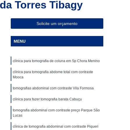
da Torres Tibagy
ia Magnética de Abdômen
a Magnética em São Paulo
Especialista em Ressonância Magnética
Solicite um orçamento
sonância Magnética Contrastada
MENU
ombar
Clínica para Angiotomografia
ca para Fazer Tomografia Computadorizada
clínica para tomografia de coluna em Sp Chora Menino
Superior
Clínica para Realizar Tomografia
Abdome Total com Contraste
clínica para tomografia abdome total com contraste
Mooca
Clínica para Tomografia de Articulações
tomografias abdominal com contraste Vila Formosa
Clínica Particular para Fazer Tomografia
clínica para fazer tomografia barata Cabuçu
ste
Clínica de Exames de Imagem
tomografia abdominal com contraste preço Parque São
nica para Exame de Tomografia do Tórax
Lucas
de Tomografia Abdominal
clínica de tomografia abdominal com contraste Piqueri