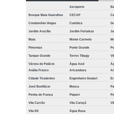
Aeroporto
Ba
Bosque Maia Guarulhos
CECAP
C
Condomínio Veigas
Cumbica
G
Jardim Aracília
Jardim Fortaleza
Ja
Maia
Monte Carmelo
Mo
Pimentas
Ponte Grande
Po
Tanque Grande
Torres Tibagy
Vi
Várzea do Palácio
Água Azul
Ág
Anália Franco
Aricanduva
Ar
Cidade Tiradentes
Engenheiro Goulart
Er
José Bonifácio
Mooca
Pa
Penha de França
Piqueri
Po
Vila Carrão
Vila Curuçá
Vi
Vila Ré
Água Rasa