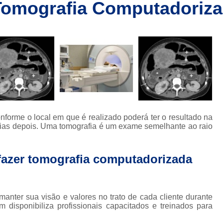
 Tomografia Computadoriza
Clínica de Ressonânc
Clínica de Ressonânci
Clínica de Ressonância Magnética em Sp
Ressonância Magnética
Res
Clínica de Tomografia de Coluna L
Clínica para Fazer Tomografia
Clíni
Clínica para Fazer Tomografia do Abdome 
forme o local em que é realizado poderá ter o resultado na
da
Clínica para Tomografia 
ias depois. Uma tomografia é um exame semelhante ao raio
s
Clínica para Tomografia de Abdome Total
 fazer tomografia computadorizada
s
Clínica para Tomografia de Coluna
Tomografia Abdominal com Contra
da
Clínica de Exames por Imagem
Clí
anter sua visão e valores no trato de cada cliente durante
isponibiliza profissionais capacitados e treinados para
Clínica para Exames 