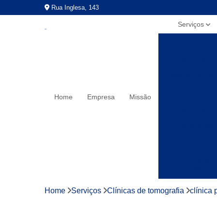
Rua Inglesa, 143
Serviços
Clínica de
ressonância
magnética
Clínicas de rai
Clínicas de
Home
Empresa
Missão
ressonância
magnética
Clínicas de
tomografia
Clínicas para
exames de
imagem
Exames a preç
Home
Serviços
Clínicas de tomografia
clínica 
populares
Exames de