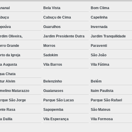
nanal
Bela Vista
Bom Clima
Exame de Imagem de Resso
abuçu
Cabuçu de Cima
Capelinha
Exame de Imagem de Ress
opoúva
Guarulhos
Invernada
Exame de Imagem de To
rdim Oliveira,
Jardim Presidente Dutra
Jardim Tranquilidade
Exame de Imagem de To
rro Grande
Morros
Paraventi
Exame de Imagem de
rto da Igreja
Sadokim
São João
Exame de Imagem Resso
la Augusta
Vila Barros
Vila Fátima
Exame de Imagem Tomografia do Crâni
ua Chata
Ressonância Magnética Abdominal e Pé
tur Alvim
Belenzinho
Belém
Ressonância Magnética Cerebral
melino Matarazzo
Guaianases
Itaim Paulista
Ressonância Magnética de Abdome Superio
rque São Jorge
Parque São Lucas
Parque São Rafael
nte Rasa
Sapopemba
São Mateus
Ressonância Magnética do Coração
la Dalila
Vila Esperança
Vila Formosa
Ressonância Magnética do Joelho Direito
Ressonância Magnética Intervencionis