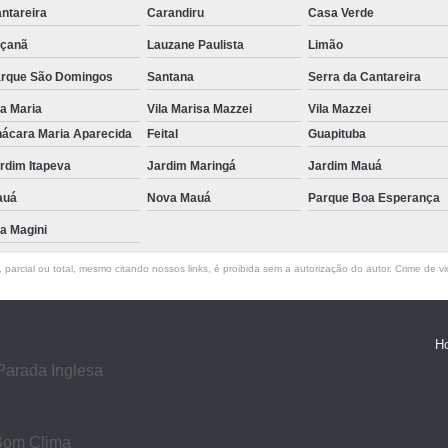
ntareira
Carandiru
Casa Verde
Exame de Ressonância Magnética
Exa
çanã
Lauzane Paulista
Limão
Exame de Ressonância Magnética em Sp
rque São Domingos
Santana
Serra da Cantareira
Tomografia Cervical
Tomografia de 
la Maria
Vila Marisa Mazzei
Vila Mazzei
Tomografia do Crânio com Contraste
T
ácara Maria Aparecida
Feital
Guapituba
Tomografia dos Ossos Temporais
Tomografi
rdim Itapeva
Jardim Maringá
Jardim Mauá
Tomografia Renal
Tomo
auá
Nova Mauá
Parque Boa Esperança
la Magini
Exame de Tomogra
Exame de Tomografia Computadorizad
parcial ou total, mesmo citando nossos links, é proibida sem a autorização do autor. Crime de vi
Tomografia Computadoriza
Clínica para Procedimento de Betaterap
H
Clínica para Radioterapia
Clí
Parada Inglesa
Laboratório de Radiocirurgia
Labo
Laboratório de Radiocirurgia Megavoltage
Bom Clima