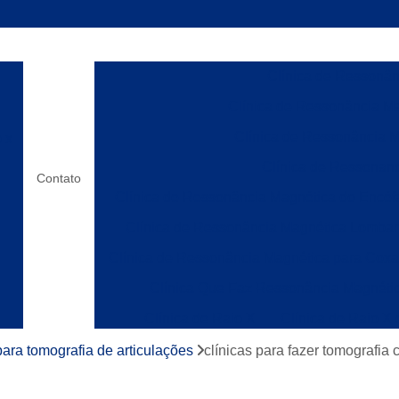
Clínica de Ressonânc
Clínica de Ressonância Ma
Clínica de Ressonância M
o x
Clínica de Ressonanc
Contato
Clínica de Ressonância Magnética do Encéf
Clínica de Ressonância Magnética Lombar
Clínica de Ressonância Magnética para Cox
Clínica Que Faz Ressonância Magnéti
Clínica de Raio X
Clínica de Raio X
os
Laboratórios de Raio X
Clínica de Ress
para tomografia de articulações
clínicas para fazer tomografia
Clínica de Ressonânc