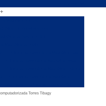
(11) 2206-1364
ia Magnética Articular
gnética com Anestesia Geral
agnética da Base do Crânio
ia Magnética de Joelho
alo
Clínica de Ressonância Magnética Fetal
Clínica de Ressonância Magnética óssea
a
Clínica de Ressonância Magnética Torácica
ca
Clínicas de Ressonância Magnética
 em São Paulo
Clínica de Raio X em Sp
onância
Clínica de Ressonância Magnética
 computadorizada Torres Tibagy
ia Magnética da Coluna