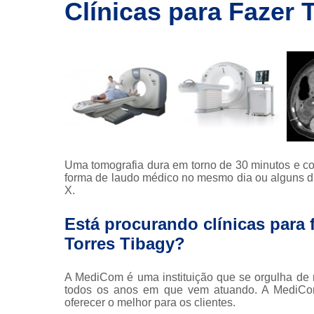
imagem
Clínicas para Fazer
Exames de
ressonância
Exames de
ressonância
magnética
Exames de
tomografia
Exames de
tomografia
Uma tomografia dura em torno de 30 minutos e con
computadoriza
forma de laudo médico no mesmo dia ou alguns d
X.
Radioterapia
Está procurando clínicas para
Ressonância
Torres Tibagy?
Tomografia
computadoriza
A MediCom é uma instituição que se orgulha de m
Tomografias
todos os anos em que vem atuando. A MediCom d
oferecer o melhor para os clientes.