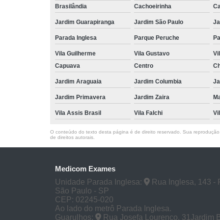
Brasilândia
Cachoeirinha
Ca
Jardim Guarapiranga
Jardim São Paulo
Ja
Parada Inglesa
Parque Peruche
Pa
Vila Guilherme
Vila Gustavo
Vi
Capuava
Centro
Ch
Jardim Araguaia
Jardim Columbia
Ja
Jardim Primavera
Jardim Zaira
M
Vila Assis Brasil
Vila Falchi
Vi
O conteúdo do texto desta página é de direito reservado. Sua reprodução, 
de direitos autorais
.
Medicom Exames
Unidade Parada Inglesa:
Rua Inglesa, 143 - 
São Paulo - SP
CEP: 02245-020
Ao lado do metrô Parada Inglesa.
Guarulhos:
Rua Josefa Lourenço, 31Jardim 