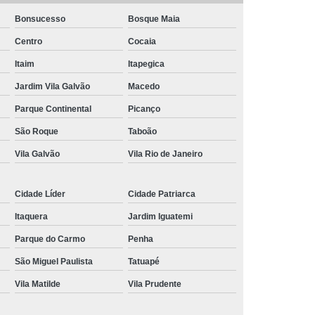
Bonsucesso
Bosque Maia
nância Magnética de Joelho
Centro
Cocaia
onância Magnética de Pelve
Itaim
Itapegica
mografia de Articulações
Jardim Vila Galvão
Macedo
mografia do Abdome Total
Parque Continental
Picanço
 Tomografia do Tórax
São Roque
Taboão
nância Magnética de Mama
Vila Galvão
Vila Rio de Janeiro
o
Exame de Imagem Tomografia Pélvica
lvica
Ressonância Magnética Cardíaca
Cidade Líder
Cidade Patriarca
Ressonância Magnética da Prostata
Itaquera
Jardim Iguatemi
r
Ressonância Magnética de Campo Aberto
Parque do Carmo
Penha
São Miguel Paulista
Tatuapé
Ressonância Magnética do Crânio
Vila Matilde
Vila Prudente
Ressonância Magnética do Quadril Esquerdo
ta
Ressonância Magnética na Coluna