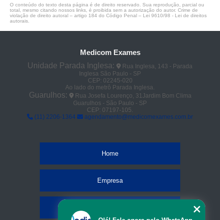
O conteúdo do texto desta página é de direito reservado. Sua reprodução, parcial ou
total, mesmo citando nossos links, é proibida sem a autorização do autor. Crime de
violação de direito autoral – artigo 184 do Código Penal –
Lei 9610/98 - Lei de direitos
autorais
.
Medicom Exames
Unidade Parada Inglesa:
Rua Inglesa, 143 - Parada
Inglesa São Paulo - SP
CEP: 02245-020
Ao lado do metrô Parada Inglesa.
Guarulhos:
Rua Josefa Lourenço, 31Jardim Bom Clima
Guarulhos - São Paulo - SP
CEP: 07197-105.
(11) 2206-1364
agendamento@medicomexames.com.br
Home
Empresa
Missão