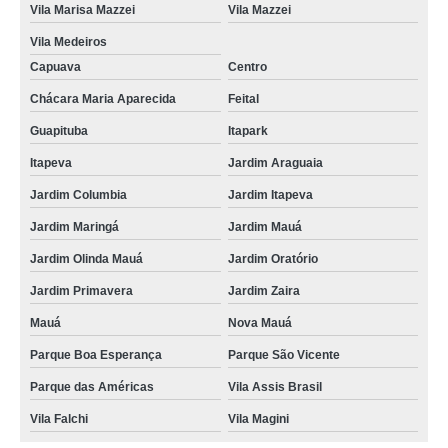
Vila Marisa Mazzei
Vila Mazzei
Vila Medeiros
Capuava
Centro
Chácara Maria Aparecida
Feital
Guapituba
Itapark
Itapeva
Jardim Araguaia
Jardim Columbia
Jardim Itapeva
Jardim Maringá
Jardim Mauá
Jardim Olinda Mauá
Jardim Oratório
Jardim Primavera
Jardim Zaira
Mauá
Nova Mauá
Parque Boa Esperança
Parque São Vicente
Parque das Américas
Vila Assis Brasil
Vila Falchi
Vila Magini