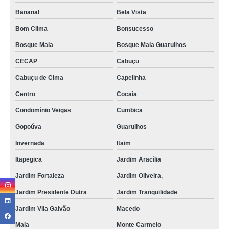
Bananal
Bela Vista
Bom Clima
Bonsucesso
Bosque Maia
Bosque Maia Guarulhos
CECAP
Cabuçu
Cabuçu de Cima
Capelinha
Centro
Cocaia
Condomínio Veigas
Cumbica
Gopoúva
Guarulhos
Invernada
Itaim
Itapegica
Jardim Aracília
Jardim Fortaleza
Jardim Oliveira,
Jardim Presidente Dutra
Jardim Tranquilidade
Jardim Vila Galvão
Macedo
Maia
Monte Carmelo