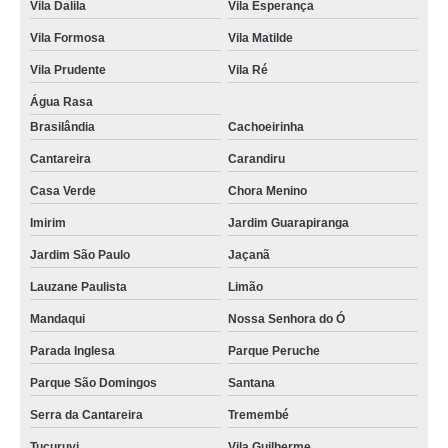
Vila Dalila
Vila Esperança
Vila Formosa
Vila Matilde
Vila Prudente
Vila Ré
Água Rasa
Brasilândia
Cachoeirinha
Cantareira
Carandiru
Casa Verde
Chora Menino
Imirim
Jardim Guarapiranga
Jardim São Paulo
Jaçanã
Lauzane Paulista
Limão
Mandaqui
Nossa Senhora do Ó
Parada Inglesa
Parque Peruche
Parque São Domingos
Santana
Serra da Cantareira
Tremembé
Tucuruvi
Vila Guilherme