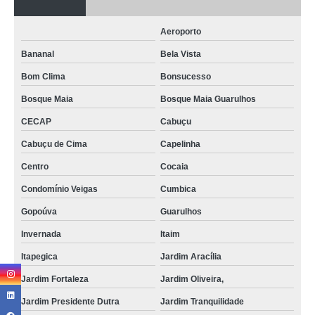
Aeroporto
Bananal
Bela Vista
Bom Clima
Bonsucesso
Bosque Maia
Bosque Maia Guarulhos
CECAP
Cabuçu
Cabuçu de Cima
Capelinha
Centro
Cocaia
Condomínio Veigas
Cumbica
Gopoúva
Guarulhos
Invernada
Itaim
Itapegica
Jardim Aracília
Jardim Fortaleza
Jardim Oliveira,
Jardim Presidente Dutra
Jardim Tranquilidade