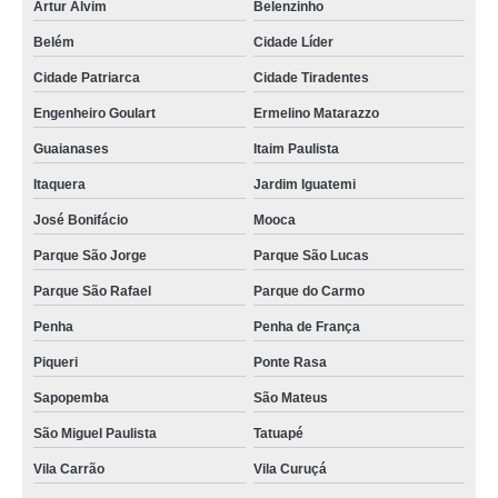
Artur Alvim
Belenzinho
Belém
Cidade Líder
Cidade Patriarca
Cidade Tiradentes
Engenheiro Goulart
Ermelino Matarazzo
Guaianases
Itaim Paulista
Itaquera
Jardim Iguatemi
José Bonifácio
Mooca
Parque São Jorge
Parque São Lucas
Parque São Rafael
Parque do Carmo
Penha
Penha de França
Piqueri
Ponte Rasa
Sapopemba
São Mateus
São Miguel Paulista
Tatuapé
Vila Carrão
Vila Curuçá