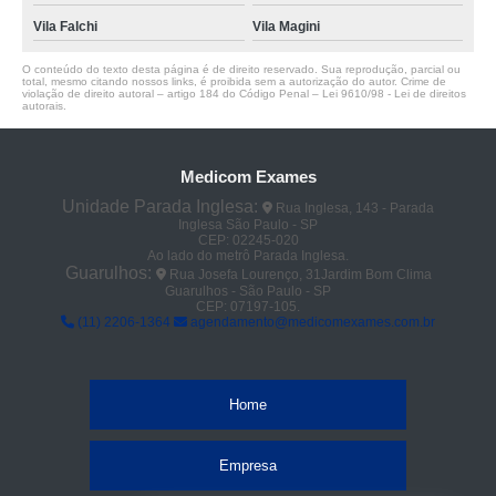
Vila Falchi
Vila Magini
O conteúdo do texto desta página é de direito reservado. Sua reprodução, parcial ou
total, mesmo citando nossos links, é proibida sem a autorização do autor. Crime de
violação de direito autoral – artigo 184 do Código Penal –
Lei 9610/98 - Lei de direitos
autorais
.
Medicom Exames
Unidade Parada Inglesa:
Rua Inglesa, 143 - Parada
Inglesa São Paulo - SP
CEP: 02245-020
Ao lado do metrô Parada Inglesa.
Guarulhos:
Rua Josefa Lourenço, 31Jardim Bom Clima
Guarulhos - São Paulo - SP
CEP: 07197-105.
(11) 2206-1364
agendamento@medicomexames.com.br
Home
Empresa