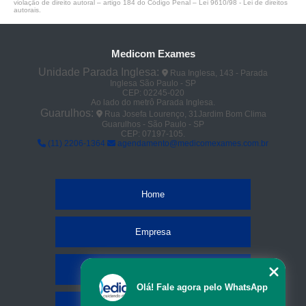
violação de direito autoral – artigo 184 do Código Penal –
Lei 9610/98 - Lei de direitos
autorais
.
Medicom Exames
Unidade Parada Inglesa:
Rua Inglesa, 143 - Parada
Inglesa São Paulo - SP
CEP: 02245-020
Ao lado do metrô Parada Inglesa.
Guarulhos:
Rua Josefa Lourenço, 31Jardim Bom Clima
Guarulhos - São Paulo - SP
CEP: 07197-105.
(11) 2206-1364
agendamento@medicomexames.com.br
Home
Empresa
Missão
Olá! Fale agora pelo WhatsApp