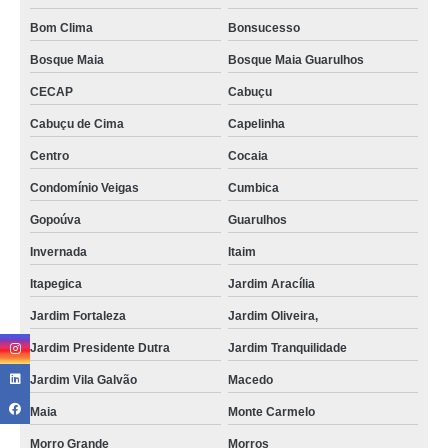
Bom Clima
Bonsucesso
Bosque Maia
Bosque Maia Guarulhos
CECAP
Cabuçu
Cabuçu de Cima
Capelinha
Centro
Cocaia
Condomínio Veigas
Cumbica
Gopoúva
Guarulhos
Invernada
Itaim
Itapegica
Jardim Aracília
Jardim Fortaleza
Jardim Oliveira,
Jardim Presidente Dutra
Jardim Tranquilidade
Jardim Vila Galvão
Macedo
Maia
Monte Carmelo
Morro Grande
Morros