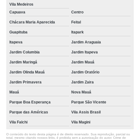
Vila Medeiros
Capuava
Centro
Chácara Maria Aparecida
Feital
Guapituba
Itapark
Itapeva
Jardim Araguaia
Jardim Columbia
Jardim Itapeva
Jardim Maringá
Jardim Mauá
Jardim Olinda Mauá
Jardim Oratório
Jardim Primavera
Jardim Zaira
Mauá
Nova Mauá
Parque Boa Esperança
Parque São Vicente
Parque das Américas
Vila Assis Brasil
Vila Falchi
Vila Magini
O conteúdo do texto desta página é de direito reservado. Sua reprodução, parcial ou
total, mesmo citando nossos links, é proibida sem a autorização do autor. Crime de