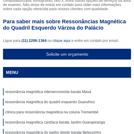
computadorizada, tomografias, raio X, entre outras opções de serviços da área
de exames. Não deixe de entrar em contato para obter mais informações
sobre cada opção oferecida para nossos clientes com qualidade.
Para saber mais sobre Ressonâncias Magnética
do Quadril Esquerdo Várzea do Palácio
Ligue para
(11) 2206-1364
ou
clique aqui
e entre em contato por email.
Solicite um orçamento
MENU
ressonância magnética intervencionista barata Mauá
ressonância magnética do quadril esquerdo Guarulhos
clínica para ressonância magnética na coluna Tremembé
ressonância magnética cardíaca barata Jardim Guarapiranga
ressonância magnética do joelho direito barata Belenzinho