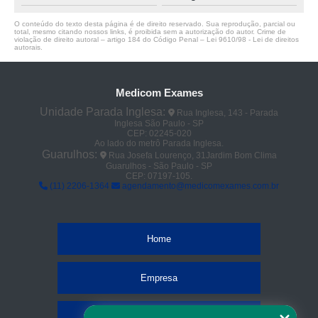
O conteúdo do texto desta página é de direito reservado. Sua reprodução, parcial ou
total, mesmo citando nossos links, é proibida sem a autorização do autor. Crime de
violação de direito autoral – artigo 184 do Código Penal –
Lei 9610/98 - Lei de direitos
autorais
.
Medicom Exames
Unidade Parada Inglesa:
Rua Inglesa, 143 - Parada
Inglesa São Paulo - SP
CEP: 02245-020
Ao lado do metrô Parada Inglesa.
Guarulhos:
Rua Josefa Lourenço, 31Jardim Bom Clima
Guarulhos - São Paulo - SP
CEP: 07197-105.
(11) 2206-1364
agendamento@medicomexames.com.br
Home
Empresa
Missão