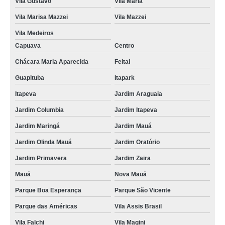
Vila Gustavo
Vila Maria
Vila Marisa Mazzei
Vila Mazzei
Vila Medeiros
Capuava
Centro
Chácara Maria Aparecida
Feital
Guapituba
Itapark
Itapeva
Jardim Araguaia
Jardim Columbia
Jardim Itapeva
Jardim Maringá
Jardim Mauá
Jardim Olinda Mauá
Jardim Oratório
Jardim Primavera
Jardim Zaira
Mauá
Nova Mauá
Parque Boa Esperança
Parque São Vicente
Parque das Américas
Vila Assis Brasil
Vila Falchi
Vila Magini