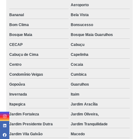
Aeroporto
Bananal
Bela Vista
Bom Clima
Bonsucesso
Bosque Maia
Bosque Maia Guarulhos
CECAP
Cabuçu
Cabuçu de Cima
Capelinha
Centro
Cocaia
Condomínio Veigas
Cumbica
Gopoúva
Guarulhos
Invernada
Itaim
Itapegica
Jardim Aracília
Jardim Fortaleza
Jardim Oliveira,
Jardim Presidente Dutra
Jardim Tranquilidade
Jardim Vila Galvão
Macedo