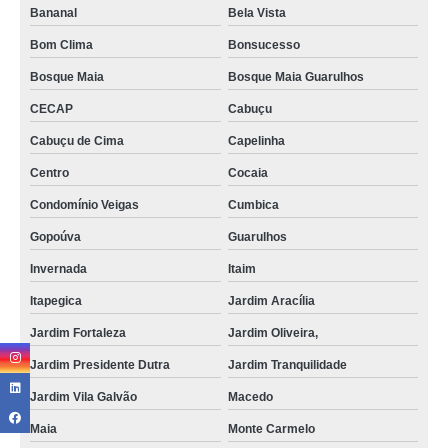
Bananal
Bela Vista
Bom Clima
Bonsucesso
Bosque Maia
Bosque Maia Guarulhos
CECAP
Cabuçu
Cabuçu de Cima
Capelinha
Centro
Cocaia
Condomínio Veigas
Cumbica
Gopoúva
Guarulhos
Invernada
Itaim
Itapegica
Jardim Aracília
Jardim Fortaleza
Jardim Oliveira,
Jardim Presidente Dutra
Jardim Tranquilidade
Jardim Vila Galvão
Macedo
Maia
Monte Carmelo