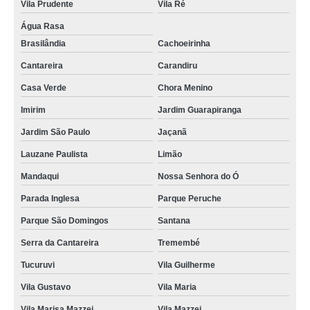
Vila Prudente
Vila Ré
Água Rasa
Brasilândia
Cachoeirinha
Cantareira
Carandiru
Casa Verde
Chora Menino
Imirim
Jardim Guarapiranga
Jardim São Paulo
Jaçanã
Lauzane Paulista
Limão
Mandaqui
Nossa Senhora do Ó
Parada Inglesa
Parque Peruche
Parque São Domingos
Santana
Serra da Cantareira
Tremembé
Tucuruvi
Vila Guilherme
Vila Gustavo
Vila Maria
Vila Marisa Mazzei
Vila Mazzei