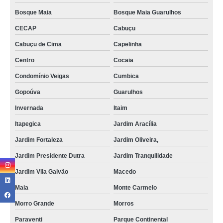
Bosque Maia
Bosque Maia Guarulhos
CECAP
Cabuçu
Cabuçu de Cima
Capelinha
Centro
Cocaia
Condomínio Veigas
Cumbica
Gopoúva
Guarulhos
Invernada
Itaim
Itapegica
Jardim Aracília
Jardim Fortaleza
Jardim Oliveira,
Jardim Presidente Dutra
Jardim Tranquilidade
Jardim Vila Galvão
Macedo
Maia
Monte Carmelo
Morro Grande
Morros
Paraventi
Parque Continental