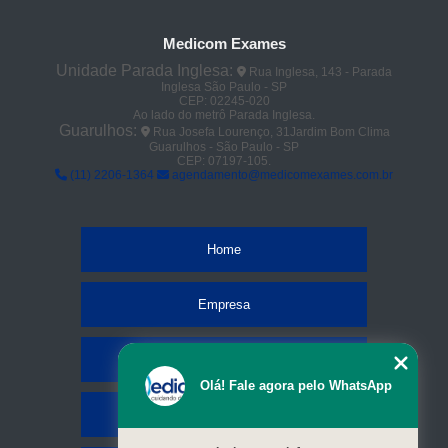
Medicom Exames
Unidade Parada Inglesa:
Rua Inglesa, 143 - Parada
Inglesa São Paulo - SP
CEP: 02245-020
Ao lado do metrô Parada Inglesa.
Guarulhos:
Rua Josefa Lourenço, 31Jardim Bom Clima
Guarulhos - São Paulo - SP
CEP: 07197-105.
(11) 2206-1364
agendamento@medicomexames.com.br
Home
Empresa
Missão
Olá! Fale agora pelo WhatsApp
Serviços