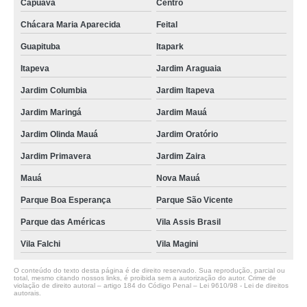
Capuava
Centro
Chácara Maria Aparecida
Feital
Guapituba
Itapark
Itapeva
Jardim Araguaia
Jardim Columbia
Jardim Itapeva
Jardim Maringá
Jardim Mauá
Jardim Olinda Mauá
Jardim Oratório
Jardim Primavera
Jardim Zaira
Mauá
Nova Mauá
Parque Boa Esperança
Parque São Vicente
Parque das Américas
Vila Assis Brasil
Vila Falchi
Vila Magini
O conteúdo do texto desta página é de direito reservado. Sua reprodução, parcial ou
total, mesmo citando nossos links, é proibida sem a autorização do autor. Crime de
violação de direito autoral – artigo 184 do Código Penal –
Lei 9610/98 - Lei de direitos
autorais
.