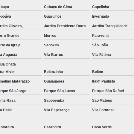
abuçu
Cabuçu de Cima
Capelinha
Exame de Imagem de Resso
opoúva
Guarulhos
Invernada
Exame de Imagem de Ress
rdim Oliveira,
Jardim Presidente Dutra
Jardim Tranquilidade
Exame de Imagem de To
rro Grande
Morros
Paraventi
Exame de Imagem de To
rto da Igreja
Sadokim
São João
Exame de Imagem de
la Augusta
Vila Barros
Vila Fátima
Exame de Imagem Resso
ua Chata
Exame de Imagem Tomografia do Crâni
tur Alvim
Belenzinho
Belém
Ressonância Magnética Abdominal e Pé
melino Matarazzo
Guaianases
Itaim Paulista
rque São Jorge
Parque São Lucas
Ressonância Magnética Cerebral
Parque São Rafael
nte Rasa
Sapopemba
São Mateus
Ressonância Magnética de Abdome Superio
la Dalila
Vila Esperança
Vila Formosa
Ressonância Magnética do Coração
Ressonância Magnética do Joelho Direito
ntareira
Carandiru
Casa Verde
Ressonância Magnética Intervencionis