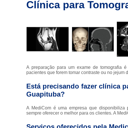
imagem
Clínica para Tomogr
Exames de
ressonância
Exames de
ressonância
magnética
Exames de
tomografia
Exames de
tomografia
A preparação para um exame de tomografia é s
computadoriza
pacientes que forem tomar contraste ou no jejum d
Radioterapia
Está precisando fazer clínica 
Ressonância
Guapituba?
Tomografia
computadoriza
A MediCom é uma empresa que disponibiliza pr
sempre oferecer o melhor para os clientes. A Me
Tomografias
Serviços oferecidos pela Medi