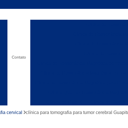
Clínica de Ressonânc
Clínica de Ressonância Ma
Clínica de Ressonância M
o x
Clínica de Ressonanc
Contato
Clínica de Ressonância Magnética do Encéf
Clínica de Ressonância Magnética Lombar
Clínica de Ressonância Magnética para Cox
Clínica Que Faz Ressonância Magnéti
Clínica de Raio X
Clínica de Raio X
os
Laboratórios de Raio X
Clínica de Ress
fia cervical
clínica para tomografia para tumor cerebral Guapi
Clínica de Ressonânc