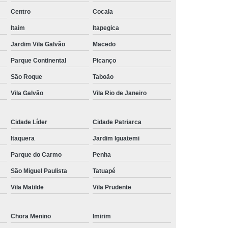
Centro
Cocaia
nância Magnética de Joelho
Itaim
Itapegica
onância Magnética de Pelve
Jardim Vila Galvão
Macedo
mografia de Articulações
Parque Continental
Picanço
mografia do Abdome Total
São Roque
Taboão
 Tomografia do Tórax
Vila Galvão
Vila Rio de Janeiro
nância Magnética de Mama
o
Exame de Imagem Tomografia Pélvica
Cidade Líder
Cidade Patriarca
lvica
Ressonância Magnética Cardíaca
Itaquera
Jardim Iguatemi
Ressonância Magnética da Prostata
Parque do Carmo
Penha
São Miguel Paulista
Tatuapé
r
Ressonância Magnética de Campo Aberto
Vila Matilde
Vila Prudente
Ressonância Magnética do Crânio
Ressonância Magnética do Quadril Esquerdo
Chora Menino
Imirim
ta
Ressonância Magnética na Coluna