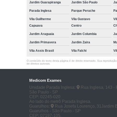
Jardim Guarapiranga
Jardim São Paulo
Ja
Parada Inglesa
Parque Peruche
Pa
Vila Guilherme
Vila Gustavo
Vi
Capuava
Centro
Ch
Jardim Araguaia
Jardim Columbia
Ja
Jardim Primavera
Jardim Zaira
M
Vila Assis Brasil
Vila Falchi
Vi
O conteúdo do texto desta página é de direito reservado. Sua reprodução, 
de direitos autorais
.
Medicom Exames
Unidade Parada Inglesa:
Rua Inglesa, 143 - 
São Paulo - SP
CEP: 02245-020
Ao lado do metrô Parada Inglesa.
Guarulhos:
Rua Josefa Lourenço, 31Jardim 
Guarulhos - São Paulo - SP
CEP: 07197-105.