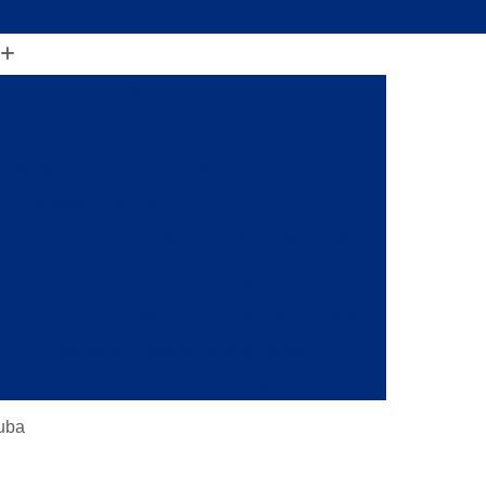
(11) 2206-1364
ia Magnética Articular
gnética com Anestesia Geral
agnética da Base do Crânio
ia Magnética de Joelho
alo
Clínica de Ressonância Magnética Fetal
Clínica de Ressonância Magnética óssea
a
Clínica de Ressonância Magnética Torácica
ca
Clínicas de Ressonância Magnética
 em São Paulo
Clínica de Raio X em Sp
onância
Clínica de Ressonância Magnética
tuba
ia Magnética da Coluna