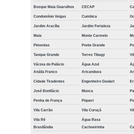
Bosque Maia Guarulhos
CECAP
C
Condomínio Veigas
Cumbica
G
Jardim Aracília
Jardim Fortaleza
Ja
Maia
Monte Carmelo
Mo
Pimentas
Ponte Grande
Po
Tanque Grande
Torres Tibagy
Vi
Várzea do Palácio
Água Azul
Ág
Anália Franco
Aricanduva
Ar
Cidade Tiradentes
Engenheiro Goulart
Er
José Bonifácio
Mooca
Pa
Penha de França
Piqueri
Po
Vila Carrão
Vila Curuçá
Vi
Vila Ré
Água Rasa
Brasilândia
Cachoeirinha
Ca