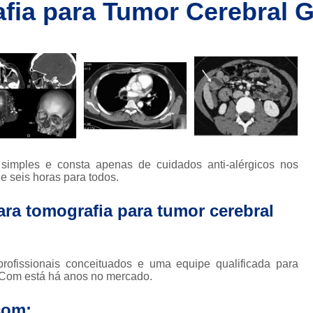
afia para Tumor Cerebral 
Clínica de Ressonânc
Clínica de Ressonânci
Clínica de Ressonância Magnética em Sp
Ressonância Magnética
Res
Clínica de Tomografia de Coluna L
Clínica para Fazer Tomografia
Clíni
Clínica para Fazer Tomografia do Abdome 
imples e consta apenas de cuidados anti-alérgicos nos
da
Clínica para Tomografia 
e seis horas para todos.
s
Clínica para Tomografia de Abdome Total
para tomografia para tumor cerebral
s
Clínica para Tomografia de Coluna
Tomografia Abdominal com Contra
da
ofissionais conceituados e uma equipe qualificada para
Clínica de Exames por Imagem
Clí
diCom está há anos no mercado.
Clínica para Exames 
com: