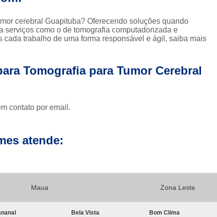
Clínica para Exames de 
Clínicas para Exame de Tomografia da Face
 tumor cerebral Guapituba? Oferecendo soluções quando
a serviços como o de tomografia computadorizada e
Clínicas para Exame de To
s cada trabalho de uma forma responsável e ágil, saiba mais
Clínicas para Exame de Tomografia Dental
 para Tomografia para Tumor Cerebral
Clínicas para Exame de Tom
Clínicas para Exames de Tomo
Exame a Preço Popular em Sp
E
em contato por email.
Exame Radiológico a Preço Po
Radiografia a Preço Popular
Radiologi
mes atende:
Ressonância Magnética a Preço Popular
Exame de Imagem de 
Exame de Imagem de Ressonânc
Maua
Zona Leste
Exame de Imagem de Ressonân
nanal
Bela Vista
Bom Clima
Exame de Imagem de Resso