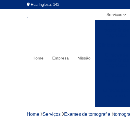
Rua Inglesa, 143
Serviços
Clínica de
ressonância
magnética
Clínicas de rai
Clínicas de
Home
Empresa
Missão
ressonância
magnética
Clínicas de
tomografia
Clínicas para
exames de
imagem
Exames a preç
Home
Serviços
Exames de tomografia
tomogra
populares
Exames de