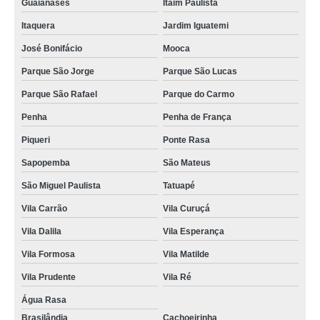
Guaianases
Itaim Paulista
Itaquera
Jardim Iguatemi
José Bonifácio
Mooca
Parque São Jorge
Parque São Lucas
Parque São Rafael
Parque do Carmo
Penha
Penha de França
Piqueri
Ponte Rasa
Sapopemba
São Mateus
São Miguel Paulista
Tatuapé
Vila Carrão
Vila Curuçá
Vila Dalila
Vila Esperança
Vila Formosa
Vila Matilde
Vila Prudente
Vila Ré
Água Rasa
Brasilândia
Cachoeirinha