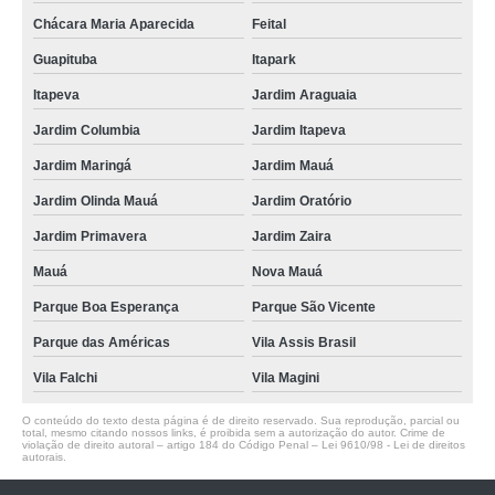
Chácara Maria Aparecida
Feital
Guapituba
Itapark
Itapeva
Jardim Araguaia
Jardim Columbia
Jardim Itapeva
Jardim Maringá
Jardim Mauá
Jardim Olinda Mauá
Jardim Oratório
Jardim Primavera
Jardim Zaira
Mauá
Nova Mauá
Parque Boa Esperança
Parque São Vicente
Parque das Américas
Vila Assis Brasil
Vila Falchi
Vila Magini
O conteúdo do texto desta página é de direito reservado. Sua reprodução, parcial ou
total, mesmo citando nossos links, é proibida sem a autorização do autor. Crime de
violação de direito autoral – artigo 184 do Código Penal –
Lei 9610/98 - Lei de direitos
autorais
.