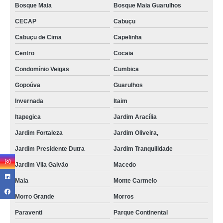
Bosque Maia
Bosque Maia Guarulhos
CECAP
Cabuçu
Cabuçu de Cima
Capelinha
Centro
Cocaia
Condomínio Veigas
Cumbica
Gopoúva
Guarulhos
Invernada
Itaim
Itapegica
Jardim Aracília
Jardim Fortaleza
Jardim Oliveira,
Jardim Presidente Dutra
Jardim Tranquilidade
Jardim Vila Galvão
Macedo
Maia
Monte Carmelo
Morro Grande
Morros
Paraventi
Parque Continental