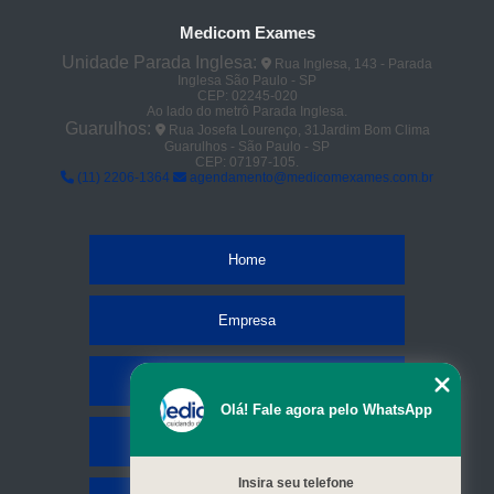
Medicom Exames
Unidade Parada Inglesa:
Rua Inglesa, 143 - Parada
Inglesa São Paulo - SP
CEP: 02245-020
Ao lado do metrô Parada Inglesa.
Guarulhos:
Rua Josefa Lourenço, 31Jardim Bom Clima
Guarulhos - São Paulo - SP
CEP: 07197-105.
(11) 2206-1364
agendamento@medicomexames.com.br
Home
Empresa
Missão
Olá! Fale agora pelo WhatsApp
Serviços
Insira seu telefone