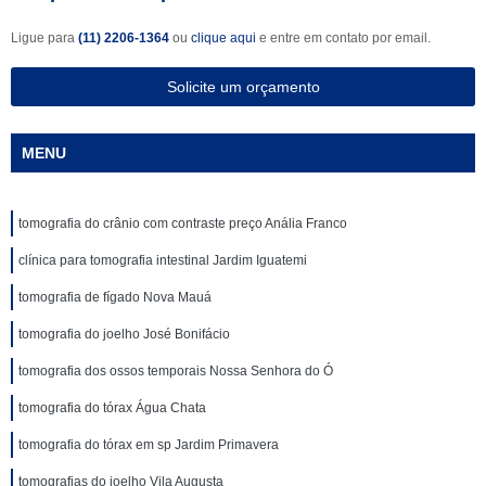
Ligue para
(11) 2206-1364
ou
clique aqui
e entre em contato por email.
Solicite um orçamento
MENU
tomografia do crânio com contraste preço Anália Franco
clínica para tomografia intestinal Jardim Iguatemi
tomografia de fígado Nova Mauá
tomografia do joelho José Bonifácio
tomografia dos ossos temporais Nossa Senhora do Ó
tomografia do tórax Água Chata
tomografia do tórax em sp Jardim Primavera
tomografias do joelho Vila Augusta