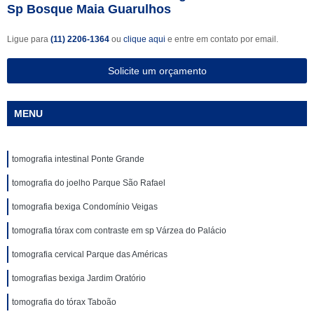
Sp Bosque Maia Guarulhos
Ligue para
(11) 2206-1364
ou
clique aqui
e entre em contato por email.
Solicite um orçamento
MENU
tomografia intestinal Ponte Grande
tomografia do joelho Parque São Rafael
tomografia bexiga Condomínio Veigas
tomografia tórax com contraste em sp Várzea do Palácio
tomografia cervical Parque das Américas
tomografias bexiga Jardim Oratório
tomografia do tórax Taboão