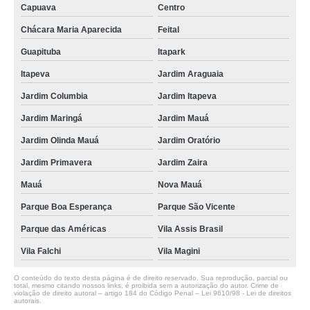
Capuava
Centro
Chácara Maria Aparecida
Feital
Guapituba
Itapark
Itapeva
Jardim Araguaia
Jardim Columbia
Jardim Itapeva
Jardim Maringá
Jardim Mauá
Jardim Olinda Mauá
Jardim Oratório
Jardim Primavera
Jardim Zaira
Mauá
Nova Mauá
Parque Boa Esperança
Parque São Vicente
Parque das Américas
Vila Assis Brasil
Vila Falchi
Vila Magini
O conteúdo do texto desta página é de direito reservado. Sua reprodução, parcial ou
total, mesmo citando nossos links, é proibida sem a autorização do autor. Crime de
violação de direito autoral – artigo 184 do Código Penal –
Lei 9610/98 - Lei de direitos
autorais
.