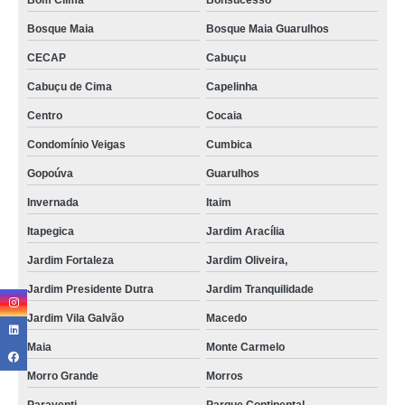
Bom Clima
Bonsucesso
Bosque Maia
Bosque Maia Guarulhos
CECAP
Cabuçu
Cabuçu de Cima
Capelinha
Centro
Cocaia
Condomínio Veigas
Cumbica
Gopoúva
Guarulhos
Invernada
Itaim
Itapegica
Jardim Aracília
Jardim Fortaleza
Jardim Oliveira,
Jardim Presidente Dutra
Jardim Tranquilidade
Jardim Vila Galvão
Macedo
Maia
Monte Carmelo
Morro Grande
Morros