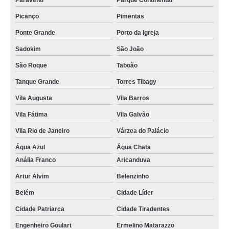
Paraventi
Parque Continental
Picanço
Pimentas
Ponte Grande
Porto da Igreja
Sadokim
São João
São Roque
Taboão
Tanque Grande
Torres Tibagy
Vila Augusta
Vila Barros
Vila Fátima
Vila Galvão
Vila Rio de Janeiro
Várzea do Palácio
Água Azul
Água Chata
Anália Franco
Aricanduva
Artur Alvim
Belenzinho
Belém
Cidade Líder
Cidade Patriarca
Cidade Tiradentes
Engenheiro Goulart
Ermelino Matarazzo