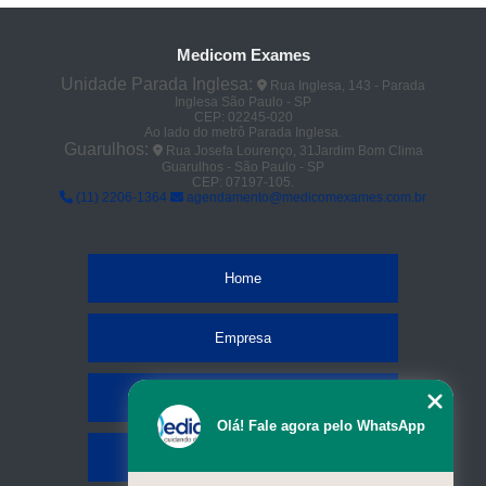
Medicom Exames
Unidade Parada Inglesa:
Rua Inglesa, 143 - Parada
Inglesa São Paulo - SP
CEP: 02245-020
Ao lado do metrô Parada Inglesa.
Guarulhos:
Rua Josefa Lourenço, 31Jardim Bom Clima
Guarulhos - São Paulo - SP
CEP: 07197-105.
(11) 2206-1364
agendamento@medicomexames.com.br
Home
Empresa
Missão
Olá! Fale agora pelo WhatsApp
Serviços