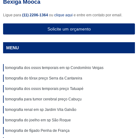
Bexiga Mooca
Ligue para
(11) 2206-1364
ou
clique aqui
e entre em contato por email.
Solicite um orçamento
MENU
tomografia dos ossos temporais em sp Condomínio Veigas
tomografia do tórax preço Serra da Cantareira
tomografia dos ossos temporais preço Tatuapé
tomografia para tumor cerebral preço Cabuçu
tomografia renal em sp Jardim Vila Galvão
tomografia do joelho em sp São Roque
tomografia de fígado Penha de França