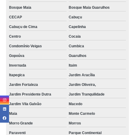
Bosque Maia
Bosque Maia Guarulhos
CECAP
Cabuçu
Cabuçu de Cima
Capelinha
Centro
Cocaia
Condomínio Veigas
Cumbica
Gopoúva
Guarulhos
Invernada
Itaim
Itapegica
Jardim Aracília
Jardim Fortaleza
Jardim Oliveira,
Jardim Presidente Dutra
Jardim Tranquilidade
Jardim Vila Galvão
Macedo
Maia
Monte Carmelo
Morro Grande
Morros
Paraventi
Parque Continental