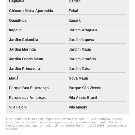
Capuava
Centro
Chácara Maria Aparecida
Feital
Guapituba
Itapark
Itapeva
Jardim Araguaia
Jardim Columbia
Jardim Itapeva
Jardim Maringá
Jardim Mauá
Jardim Olinda Mauá
Jardim Oratório
Jardim Primavera
Jardim Zaira
Mauá
Nova Mauá
Parque Boa Esperança
Parque São Vicente
Parque das Américas
Vila Assis Brasil
Vila Falchi
Vila Magini
O conteúdo do texto desta página é de direito reservado. Sua reprodução, parcial ou
total, mesmo citando nossos links, é proibida sem a autorização do autor. Crime de
violação de direito autoral – artigo 184 do Código Penal –
Lei 9610/98 - Lei de direitos
autorais
.