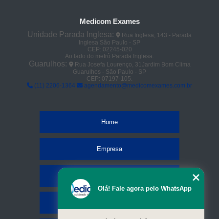
Medicom Exames
Unidade Parada Inglesa:
Rua Inglesa, 143 - Parada
Inglesa São Paulo - SP
CEP: 02245-020
Ao lado do metrô Parada Inglesa.
Guarulhos:
Rua Josefa Lourenço, 31Jardim Bom Clima
Guarulhos - São Paulo - SP
CEP: 07197-105.
(11) 2206-1364
agendamento@medicomexames.com.br
Home
Empresa
Missão
Olá! Fale agora pelo WhatsApp
Serviços