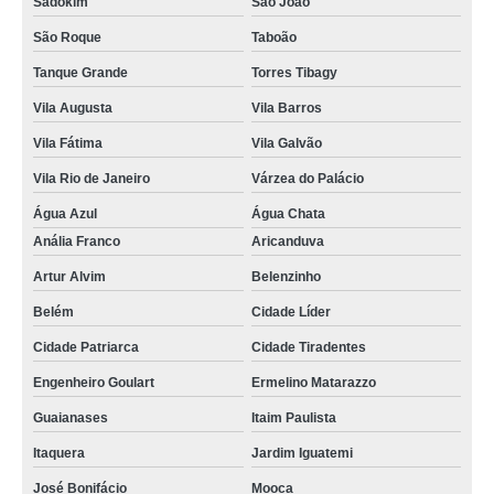
Sadokim
São João
São Roque
Taboão
Tanque Grande
Torres Tibagy
Vila Augusta
Vila Barros
Vila Fátima
Vila Galvão
Vila Rio de Janeiro
Várzea do Palácio
Água Azul
Água Chata
Anália Franco
Aricanduva
Artur Alvim
Belenzinho
Belém
Cidade Líder
Cidade Patriarca
Cidade Tiradentes
Engenheiro Goulart
Ermelino Matarazzo
Guaianases
Itaim Paulista
Itaquera
Jardim Iguatemi
José Bonifácio
Mooca