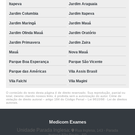
Itapeva
Jardim Araguaia
Jardim Columbia
Jardim Itapeva
Jardim Maringá
Jardim Mauá
Jardim Olinda Mauá
Jardim Oratório
Jardim Primavera
Jardim Zaira
Mauá
Nova Mauá
Parque Boa Esperança
Parque São Vicente
Parque das Américas
Vila Assis Brasil
Vila Falchi
Vila Magini
O conteúdo do texto desta página é de direito reservado. Sua reprodução, parcial ou
total, mesmo citando nossos links, é proibida sem a autorização do autor. Crime de
violação de direito autoral – artigo 184 do Código Penal –
Lei 9610/98 - Lei de direitos
autorais
.
Medicom Exames
Unidade Parada Inglesa:
Rua Inglesa, 143 - Parada