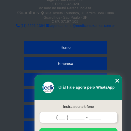
Inglesa São Paulo - SP
CEP: 02245-020
Ao lado do metrô Parada Inglesa.
Guarulhos:
Rua Josefa Lourenço, 31Jardim Bom Clima
Guarulhos - São Paulo - SP
CEP: 07197-105.
(11) 2206-1364
agendamento@medicomexames.com.br
Home
Empresa
Missão
Olá! Fale agora pelo WhatsApp
Serviços
Insira seu telefone
Contato
Mapa do site