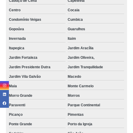
Cabuçu de Cima
Capelinha
Centro
Cocaia
Condomínio Veigas
Cumbica
Gopoúva
Guarulhos
Invernada
Itaim
Itapegica
Jardim Aracília
Jardim Fortaleza
Jardim Oliveira,
Jardim Presidente Dutra
Jardim Tranquilidade
Jardim Vila Galvão
Macedo
Maia
Monte Carmelo
Morro Grande
Morros
Paraventi
Parque Continental
Picanço
Pimentas
Ponte Grande
Porto da Igreja