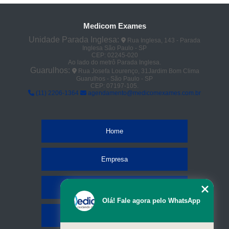
Medicom Exames
Unidade Parada Inglesa:
Rua Inglesa, 143 - Parada
Inglesa São Paulo - SP
CEP: 02245-020
Ao lado do metrô Parada Inglesa.
Guarulhos:
Rua Josefa Lourenço, 31Jardim Bom Clima
Guarulhos - São Paulo - SP
CEP: 07197-105.
(11) 2206-1364
agendamento@medicomexames.com.br
Home
Empresa
Missão
Olá! Fale agora pelo WhatsApp
Serviços