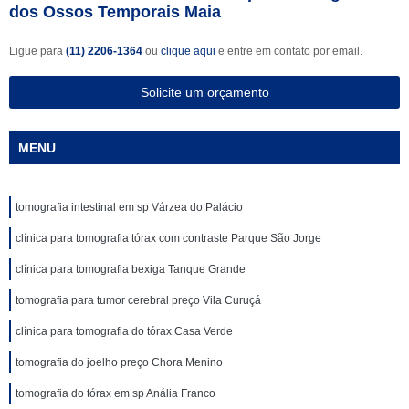
dos Ossos Temporais Maia
Ligue para
(11) 2206-1364
ou
clique aqui
e entre em contato por email.
Solicite um orçamento
MENU
tomografia intestinal em sp Várzea do Palácio
clínica para tomografia tórax com contraste Parque São Jorge
clínica para tomografia bexiga Tanque Grande
tomografia para tumor cerebral preço Vila Curuçá
clínica para tomografia do tórax Casa Verde
tomografia do joelho preço Chora Menino
tomografia do tórax em sp Anália Franco