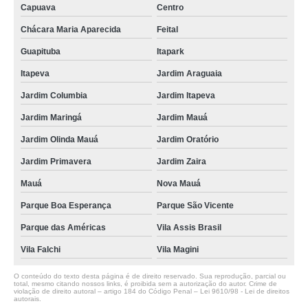
Capuava
Centro
Chácara Maria Aparecida
Feital
Guapituba
Itapark
Itapeva
Jardim Araguaia
Jardim Columbia
Jardim Itapeva
Jardim Maringá
Jardim Mauá
Jardim Olinda Mauá
Jardim Oratório
Jardim Primavera
Jardim Zaira
Mauá
Nova Mauá
Parque Boa Esperança
Parque São Vicente
Parque das Américas
Vila Assis Brasil
Vila Falchi
Vila Magini
O conteúdo do texto desta página é de direito reservado. Sua reprodução, parcial ou
total, mesmo citando nossos links, é proibida sem a autorização do autor. Crime de
violação de direito autoral – artigo 184 do Código Penal –
Lei 9610/98 - Lei de direitos
autorais
.