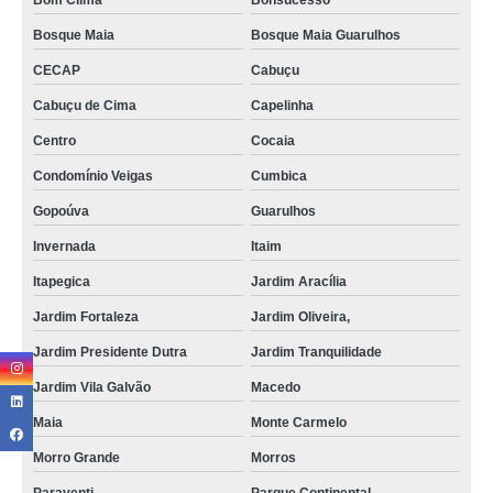
Bom Clima
Bonsucesso
Bosque Maia
Bosque Maia Guarulhos
CECAP
Cabuçu
Cabuçu de Cima
Capelinha
Centro
Cocaia
Condomínio Veigas
Cumbica
Gopoúva
Guarulhos
Invernada
Itaim
Itapegica
Jardim Aracília
Jardim Fortaleza
Jardim Oliveira,
Jardim Presidente Dutra
Jardim Tranquilidade
Jardim Vila Galvão
Macedo
Maia
Monte Carmelo
Morro Grande
Morros