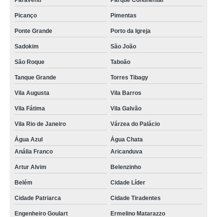
Paraventi
Parque Continental
Picanço
Pimentas
Ponte Grande
Porto da Igreja
Sadokim
São João
São Roque
Taboão
Tanque Grande
Torres Tibagy
Vila Augusta
Vila Barros
Vila Fátima
Vila Galvão
Vila Rio de Janeiro
Várzea do Palácio
Água Azul
Água Chata
Anália Franco
Aricanduva
Artur Alvim
Belenzinho
Belém
Cidade Líder
Cidade Patriarca
Cidade Tiradentes
Engenheiro Goulart
Ermelino Matarazzo