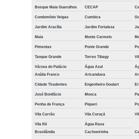
Bosque Maia Guarulhos
CECAP
C
Condomínio Veigas
Cumbica
G
Jardim Aracília
Jardim Fortaleza
Ja
Maia
Monte Carmelo
Mo
Pimentas
Ponte Grande
Po
Tanque Grande
Torres Tibagy
Vi
Várzea do Palácio
Água Azul
Ág
Anália Franco
Aricanduva
Ar
Cidade Tiradentes
Engenheiro Goulart
Er
José Bonifácio
Mooca
Pa
Penha de França
Piqueri
Po
Vila Carrão
Vila Curuçá
Vi
Vila Ré
Água Rasa
Brasilândia
Cachoeirinha
Ca