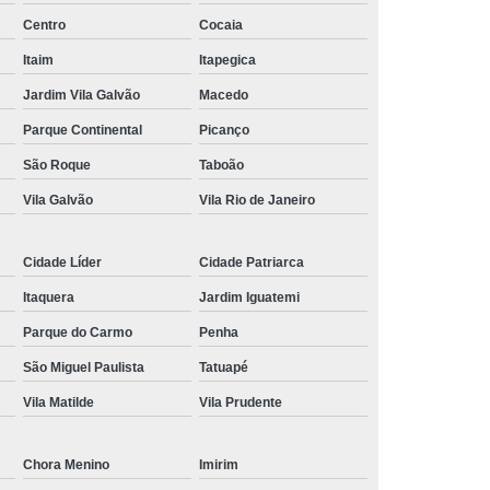
Centro
Cocaia
nância Magnética de Joelho
Itaim
Itapegica
onância Magnética de Pelve
Jardim Vila Galvão
Macedo
mografia de Articulações
Parque Continental
Picanço
mografia do Abdome Total
São Roque
Taboão
 Tomografia do Tórax
Vila Galvão
Vila Rio de Janeiro
nância Magnética de Mama
o
Exame de Imagem Tomografia Pélvica
Cidade Líder
Cidade Patriarca
lvica
Ressonância Magnética Cardíaca
Itaquera
Jardim Iguatemi
Ressonância Magnética da Prostata
Parque do Carmo
Penha
São Miguel Paulista
Tatuapé
r
Ressonância Magnética de Campo Aberto
Vila Matilde
Vila Prudente
Ressonância Magnética do Crânio
Ressonância Magnética do Quadril Esquerdo
Chora Menino
Imirim
ta
Ressonância Magnética na Coluna