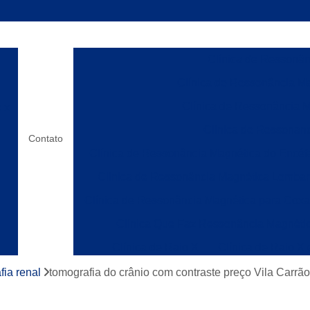
Clínica de Ressonânc
Clínica de Ressonância Ma
Clínica de Ressonância M
o x
Clínica de Ressonanc
Contato
Clínica de Ressonância Magnética do Encéf
Clínica de Ressonância Magnética Lombar
Clínica de Ressonância Magnética para Cox
Clínica Que Faz Ressonância Magnéti
Clínica de Raio X
Clínica de Raio X
os
Laboratórios de Raio X
Clínica de Ress
fia renal
tomografia do crânio com contraste preço Vila Carrão
Clínica de Ressonânc