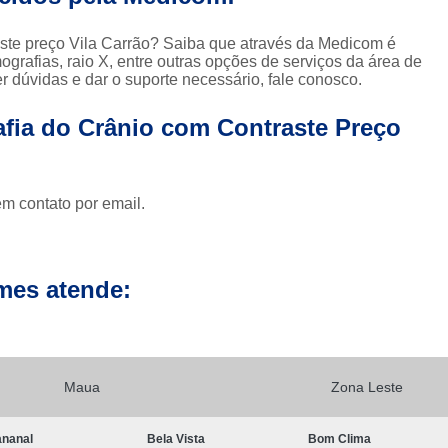
Clínica para Exames de 
Clínicas para Exame de Tomografia da Face
aste preço Vila Carrão? Saiba que através da Medicom é
ografias, raio X, entre outras opções de serviços da área de
Clínicas para Exame de To
 dúvidas e dar o suporte necessário, fale conosco.
Clínicas para Exame de Tomografia Dental
fia do Crânio com Contraste Preço
Clínicas para Exame de Tom
Clínicas para Exames de Tomo
em contato por email.
Exame a Preço Popular em Sp
E
Exame Radiológico a Preço Po
Radiografia a Preço Popular
Radiologi
mes atende:
Ressonância Magnética a Preço Popular
Exame de Imagem de 
Exame de Imagem de Ressonânc
Maua
Zona Leste
Exame de Imagem de Ressonân
nanal
Bela Vista
Bom Clima
Exame de Imagem de Resso