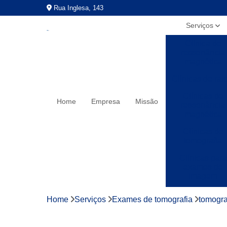
Rua Inglesa, 143
Serviços
Clínica de
ressonância
magnética
Clínicas de rai
Clínicas de
Home
Empresa
Missão
ressonância
magnética
Clínicas de
tomografia
Clínicas para
exames de
imagem
Exames a preç
Home
Serviços
Exames de tomografia
tomogra
populares
Exames de