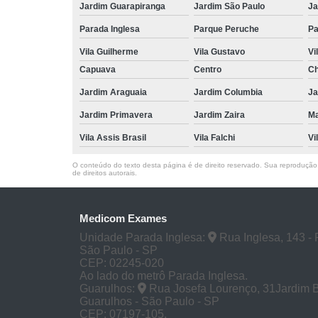
Jardim Guarapiranga
Jardim São Paulo
Ja
Parada Inglesa
Parque Peruche
Pa
Vila Guilherme
Vila Gustavo
Vi
Capuava
Centro
Ch
Jardim Araguaia
Jardim Columbia
Ja
Jardim Primavera
Jardim Zaira
M
Vila Assis Brasil
Vila Falchi
Vi
O conteúdo do texto desta página é de direito reservado. Sua reprodução, 
de direitos autorais
.
Medicom Exames
Unidade Parada Inglesa:
Rua Inglesa, 143 - 
São Paulo - SP
CEP: 02245-020
Ao lado do metrô Parada Inglesa.
Guarulhos:
Rua Josefa Lourenço, 31Jardim 
Guarulhos - São Paulo - SP
CEP: 07197-105.