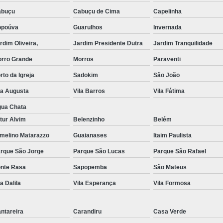
abuçu
Cabuçu de Cima
Capelinha
Exame de Imagem de Resso
opoúva
Guarulhos
Invernada
Exame de Imagem de Ress
rdim Oliveira,
Jardim Presidente Dutra
Jardim Tranquilidade
Exame de Imagem de To
rro Grande
Morros
Paraventi
Exame de Imagem de To
rto da Igreja
Sadokim
São João
Exame de Imagem de
la Augusta
Vila Barros
Vila Fátima
Exame de Imagem Resso
ua Chata
Exame de Imagem Tomografia do Crâni
tur Alvim
Belenzinho
Belém
Ressonância Magnética Abdominal e Pé
melino Matarazzo
Guaianases
Itaim Paulista
rque São Jorge
Parque São Lucas
Ressonância Magnética Cerebral
Parque São Rafael
nte Rasa
Sapopemba
São Mateus
Ressonância Magnética de Abdome Superio
la Dalila
Vila Esperança
Vila Formosa
Ressonância Magnética do Coração
Ressonância Magnética do Joelho Direito
ntareira
Carandiru
Casa Verde
Ressonância Magnética Intervencionis