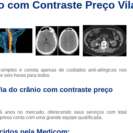
o com Contraste Preço Vil
Clínica de Ressonânc
Clínica de Ressonânci
Clínica de Ressonância Magnética em Sp
Ressonância Magnética
Res
Clínica de Tomografia de Coluna L
Clínica para Fazer Tomografia
Clíni
Clínica para Fazer Tomografia do Abdome 
imples e consta apenas de cuidados anti-alérgicos nos
da
Clínica para Tomografia 
e seis horas para todos.
s
Clínica para Tomografia de Abdome Total
fia do crânio com contraste preço
s
Clínica para Tomografia de Coluna
Tomografia Abdominal com Contra
da
 anos no mercado, oferecendo seus serviços com total
Clínica de Exames por Imagem
Clí
presa conta com uma grande equipe qualificada.
Clínica para Exames 
ecidos pela Medicom: