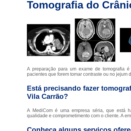
imagem
Tomografia do Crâni
Exames de
ressonância
Exames de
ressonância
magnética
Exames de
tomografia
Exames de
tomografia
A preparação para um exame de tomografia é s
computadoriza
pacientes que forem tomar contraste ou no jejum d
Radioterapia
Está precisando fazer tomogra
Ressonância
Vila Carrão?
Tomografia
computadoriza
A MediCom é uma empresa séria, que está há
qualidade e comprometimento com o cliente. A em
Tomografias
Conheça alguns serviços ofer