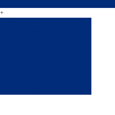
(11) 2206-1364
ia Magnética Articular
gnética com Anestesia Geral
agnética da Base do Crânio
ia Magnética de Joelho
alo
Clínica de Ressonância Magnética Fetal
Clínica de Ressonância Magnética óssea
a
Clínica de Ressonância Magnética Torácica
ca
Clínicas de Ressonância Magnética
 em São Paulo
Clínica de Raio X em Sp
onância
Clínica de Ressonância Magnética
ia Magnética da Coluna