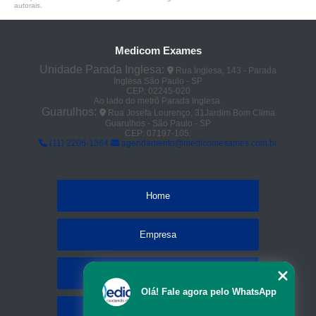
autorais
.
Medicom Exames
Unidade Parada Inglesa:
Rua Inglesa, 143 - Parada
Inglesa São Paulo - SP
CEP: 02245-020
Ao lado do metrô Parada Inglesa.
Guarulhos:
Rua Josefa Lourenço, 31Jardim Bom Clima
Guarulhos - São Paulo - SP
CEP: 07197-105.
(11) 2206-1364
agendamento@medicomexames.com.br
Home
Empresa
Missão
Olá! Fale agora pelo WhatsApp
Serviços