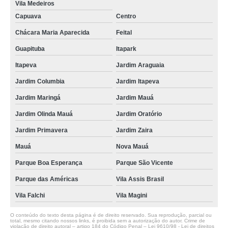
Vila Medeiros
Capuava
Centro
Chácara Maria Aparecida
Feital
Guapituba
Itapark
Itapeva
Jardim Araguaia
Jardim Columbia
Jardim Itapeva
Jardim Maringá
Jardim Mauá
Jardim Olinda Mauá
Jardim Oratório
Jardim Primavera
Jardim Zaira
Mauá
Nova Mauá
Parque Boa Esperança
Parque São Vicente
Parque das Américas
Vila Assis Brasil
Vila Falchi
Vila Magini
O conteúdo do texto desta página é de direito reservado. Sua reprodução, parcial ou
total, mesmo citando nossos links, é proibida sem a autorização do autor. Crime de
violação de direito autoral – artigo 184 do Código Penal –
Lei 9610/98 - Lei de direitos