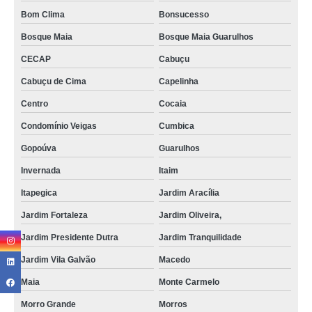
Bom Clima
Bonsucesso
Bosque Maia
Bosque Maia Guarulhos
CECAP
Cabuçu
Cabuçu de Cima
Capelinha
Centro
Cocaia
Condomínio Veigas
Cumbica
Gopoúva
Guarulhos
Invernada
Itaim
Itapegica
Jardim Aracília
Jardim Fortaleza
Jardim Oliveira,
Jardim Presidente Dutra
Jardim Tranquilidade
Jardim Vila Galvão
Macedo
Maia
Monte Carmelo
Morro Grande
Morros