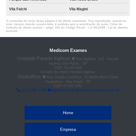
Vila Falchi
Vila Magini
O conteúdo do texto desta página é de direito reservado. Sua reprodução, parcial ou
total, mesmo citando nossos links, é proibida sem a autorização do autor. Crime de
violação de direito autoral – artigo 184 do Código Penal –
Lei 9610/98 - Lei de direitos
autorais
.
Medicom Exames
Unidade Parada Inglesa:
Rua Inglesa, 143 - Parada
Inglesa São Paulo - SP
CEP: 02245-020
Ao lado do metrô Parada Inglesa.
Guarulhos:
Rua Josefa Lourenço, 31Jardim Bom Clima
Guarulhos - São Paulo - SP
CEP: 07197-105.
(11) 2206-1364
agendamento@medicomexames.com.br
Home
Empresa