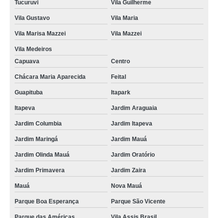
Tucuruvi
Vila Guilherme
Vila Gustavo
Vila Maria
Vila Marisa Mazzei
Vila Mazzei
Vila Medeiros
Capuava
Centro
Chácara Maria Aparecida
Feital
Guapituba
Itapark
Itapeva
Jardim Araguaia
Jardim Columbia
Jardim Itapeva
Jardim Maringá
Jardim Mauá
Jardim Olinda Mauá
Jardim Oratório
Jardim Primavera
Jardim Zaira
Mauá
Nova Mauá
Parque Boa Esperança
Parque São Vicente
Parque das Américas
Vila Assis Brasil