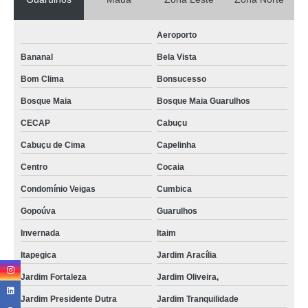
Aeroporto
Bananal
Bela Vista
Bom Clima
Bonsucesso
Bosque Maia
Bosque Maia Guarulhos
CECAP
Cabuçu
Cabuçu de Cima
Capelinha
Centro
Cocaia
Condomínio Veigas
Cumbica
Gopoúva
Guarulhos
Invernada
Itaim
Itapegica
Jardim Aracília
Jardim Fortaleza
Jardim Oliveira,
Jardim Presidente Dutra
Jardim Tranquilidade