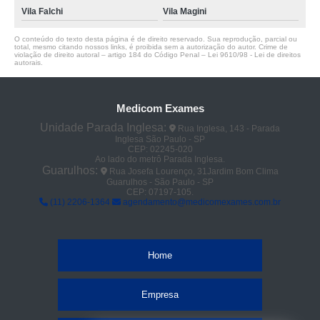
Vila Falchi
Vila Magini
O conteúdo do texto desta página é de direito reservado. Sua reprodução, parcial ou
total, mesmo citando nossos links, é proibida sem a autorização do autor. Crime de
violação de direito autoral – artigo 184 do Código Penal –
Lei 9610/98 - Lei de direitos
autorais
.
Medicom Exames
Unidade Parada Inglesa:
Rua Inglesa, 143 - Parada
Inglesa São Paulo - SP
CEP: 02245-020
Ao lado do metrô Parada Inglesa.
Guarulhos:
Rua Josefa Lourenço, 31Jardim Bom Clima
Guarulhos - São Paulo - SP
CEP: 07197-105.
(11) 2206-1364
agendamento@medicomexames.com.br
Home
Empresa