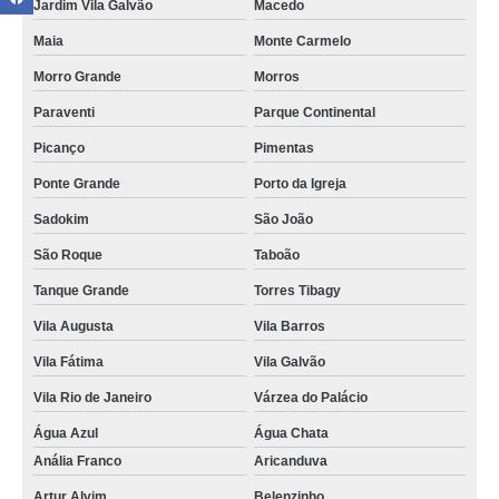
Jardim Vila Galvão
Macedo
Maia
Monte Carmelo
Morro Grande
Morros
Paraventi
Parque Continental
Picanço
Pimentas
Ponte Grande
Porto da Igreja
Sadokim
São João
São Roque
Taboão
Tanque Grande
Torres Tibagy
Vila Augusta
Vila Barros
Vila Fátima
Vila Galvão
Vila Rio de Janeiro
Várzea do Palácio
Água Azul
Água Chata
Anália Franco
Aricanduva
Artur Alvim
Belenzinho