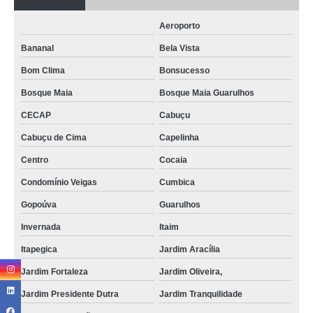
Aeroporto
Bananal
Bela Vista
Bom Clima
Bonsucesso
Bosque Maia
Bosque Maia Guarulhos
CECAP
Cabuçu
Cabuçu de Cima
Capelinha
Centro
Cocaia
Condomínio Veigas
Cumbica
Gopoúva
Guarulhos
Invernada
Itaim
Itapegica
Jardim Aracília
Jardim Fortaleza
Jardim Oliveira,
Jardim Presidente Dutra
Jardim Tranquilidade