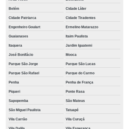
Belém
Cidade Líder
Cidade Patriarca
Cidade Tiradentes
Engenheiro Goulart
Ermelino Matarazzo
Guaianases
Itaim Paulista
Itaquera
Jardim Iguatemi
José Bonifácio
Mooca
Parque São Jorge
Parque São Lucas
Parque São Rafael
Parque do Carmo
Penha
Penha de França
Piqueri
Ponte Rasa
Sapopemba
São Mateus
São Miguel Paulista
Tatuapé
Vila Carrão
Vila Curuçá
Vila Dalila
Vila Esperança