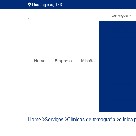
Rua Inglesa, 143
Serviços
Clínica de
ressonância
magnética
Clínicas de rai
Clínicas de
Home
Empresa
Missão
ressonância
magnética
Clínicas de
tomografia
Clínicas para
exames de
imagem
Exames a preç
Home
Serviços
Clínicas de tomografia
clínica
populares
Exames de