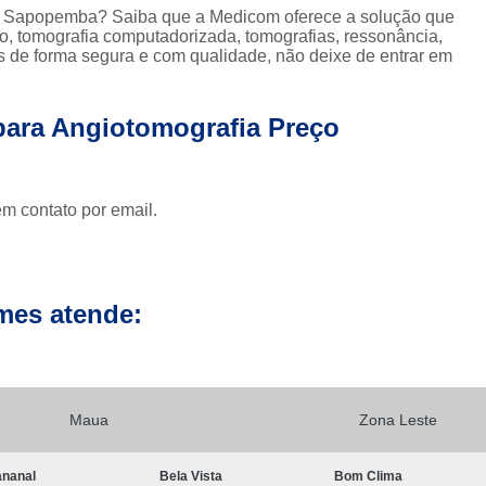
Clínica para Exames de 
ço Sapopemba? Saiba que a Medicom oferece a solução que
, tomografia computadorizada, tomografias, ressonância,
Clínicas para Exame de Tomografia da Face
s de forma segura e com qualidade, não deixe de entrar em
Clínicas para Exame de To
Clínicas para Exame de Tomografia Dental
 para Angiotomografia Preço
Clínicas para Exame de Tom
Clínicas para Exames de Tomo
em contato por email.
Exame a Preço Popular em Sp
E
Exame Radiológico a Preço Po
Radiografia a Preço Popular
Radiologi
mes atende:
Ressonância Magnética a Preço Popular
Exame de Imagem de 
Exame de Imagem de Ressonânc
Maua
Zona Leste
Exame de Imagem de Ressonân
nanal
Bela Vista
Bom Clima
Exame de Imagem de Resso