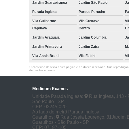
Jardim Guarapiranga
Jardim São Paulo
Ja
Parada Inglesa
Parque Peruche
Pa
Vila Guilherme
Vila Gustavo
Vi
Capuava
Centro
Ch
Jardim Araguaia
Jardim Columbia
Ja
Jardim Primavera
Jardim Zaira
M
Vila Assis Brasil
Vila Falchi
Vi
O conteúdo do texto desta página é de direito reservado. Sua reprodução, 
de direitos autorais
.
Medicom Exames
Unidade Parada Inglesa:
Rua Inglesa, 143 - 
São Paulo - SP
CEP: 02245-020
Ao lado do metrô Parada Inglesa.
Guarulhos:
Rua Josefa Lourenço, 31Jardim 
Guarulhos - São Paulo - SP
CEP: 07197-105.