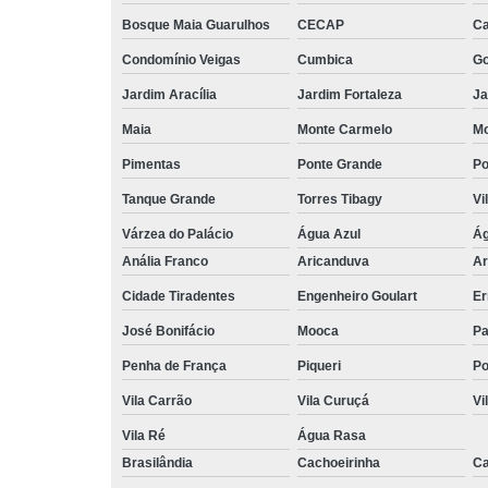
Bosque Maia Guarulhos
CECAP
C
Condomínio Veigas
Cumbica
G
Jardim Aracília
Jardim Fortaleza
Ja
Maia
Monte Carmelo
Mo
Pimentas
Ponte Grande
Po
Tanque Grande
Torres Tibagy
Vi
Várzea do Palácio
Água Azul
Ág
Anália Franco
Aricanduva
Ar
Cidade Tiradentes
Engenheiro Goulart
Er
José Bonifácio
Mooca
Pa
Penha de França
Piqueri
Po
Vila Carrão
Vila Curuçá
Vi
Vila Ré
Água Rasa
Brasilândia
Cachoeirinha
Ca