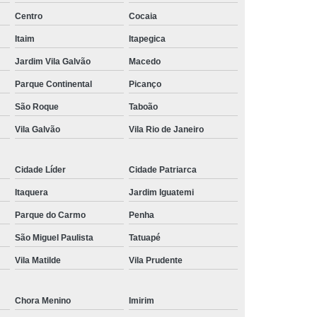
Centro
Cocaia
nância Magnética de Joelho
Itaim
Itapegica
onância Magnética de Pelve
Jardim Vila Galvão
Macedo
mografia de Articulações
Parque Continental
Picanço
mografia do Abdome Total
São Roque
Taboão
 Tomografia do Tórax
Vila Galvão
Vila Rio de Janeiro
nância Magnética de Mama
o
Exame de Imagem Tomografia Pélvica
Cidade Líder
Cidade Patriarca
lvica
Ressonância Magnética Cardíaca
Itaquera
Jardim Iguatemi
Ressonância Magnética da Prostata
Parque do Carmo
Penha
São Miguel Paulista
Tatuapé
r
Ressonância Magnética de Campo Aberto
Vila Matilde
Vila Prudente
Ressonância Magnética do Crânio
Ressonância Magnética do Quadril Esquerdo
Chora Menino
Imirim
ta
Ressonância Magnética na Coluna