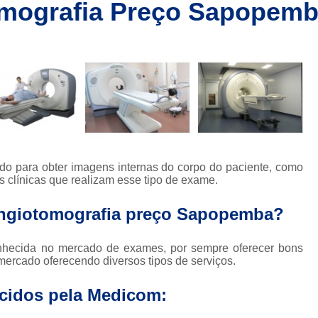
tomografia Preço Sapopem
Clínica de Ressonânc
Clínica de Ressonânci
Clínica de Ressonância Magnética em Sp
Ressonância Magnética
Res
Clínica de Tomografia de Coluna L
Clínica para Fazer Tomografia
Clíni
Clínica para Fazer Tomografia do Abdome 
ado para obter imagens internas do corpo do paciente, como
da
Clínica para Tomografia 
as clínicas que realizam esse tipo de exame.
s
Clínica para Tomografia de Abdome Total
 angiotomografia preço Sapopemba?
s
Clínica para Tomografia de Coluna
hecida no mercado de exames, por sempre oferecer bons
Tomografia Abdominal com Contra
ercado oferecendo diversos tipos de serviços.
da
Clínica de Exames por Imagem
Clí
ecidos pela Medicom:
Clínica para Exames 