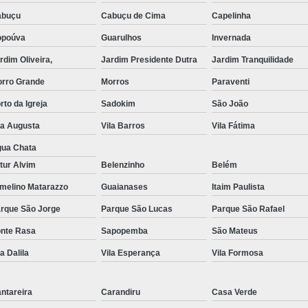
abuçu
Cabuçu de Cima
Capelinha
Exame de Imagem de Resso
opoúva
Guarulhos
Invernada
Exame de Imagem de Ress
rdim Oliveira,
Jardim Presidente Dutra
Jardim Tranquilidade
Exame de Imagem de To
rro Grande
Morros
Paraventi
Exame de Imagem de To
rto da Igreja
Sadokim
São João
Exame de Imagem de
la Augusta
Vila Barros
Vila Fátima
Exame de Imagem Resso
ua Chata
Exame de Imagem Tomografia do Crâni
tur Alvim
Belenzinho
Belém
Ressonância Magnética Abdominal e Pé
melino Matarazzo
Guaianases
Itaim Paulista
rque São Jorge
Parque São Lucas
Ressonância Magnética Cerebral
Parque São Rafael
nte Rasa
Sapopemba
São Mateus
Ressonância Magnética de Abdome Superio
la Dalila
Vila Esperança
Vila Formosa
Ressonância Magnética do Coração
Ressonância Magnética do Joelho Direito
ntareira
Carandiru
Casa Verde
Ressonância Magnética Intervencionis