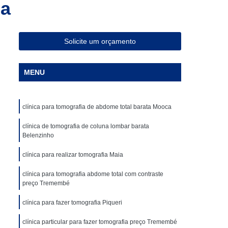
ba
ia Magnética de Abdômen
a Magnética em São Paulo
Especialista em Ressonância Magnética
Solicite um orçamento
sonância Magnética Contrastada
MENU
ombar
Clínica para Angiotomografia
ca para Fazer Tomografia Computadorizada
clínica para tomografia de abdome total barata Mooca
Superior
Clínica para Realizar Tomografia
Abdome Total com Contraste
clínica de tomografia de coluna lombar barata
Belenzinho
Clínica para Tomografia de Articulações
clínica para realizar tomografia Maia
Clínica Particular para Fazer Tomografia
clínica para tomografia abdome total com contraste
ste
Clínica de Exames de Imagem
preço Tremembé
nica para Exame de Tomografia do Tórax
clínica para fazer tomografia Piqueri
de Tomografia Abdominal
clínica particular para fazer tomografia preço Tremembé