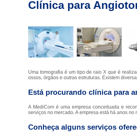
imagem
Clínica para Angio
Exames de
ressonância
Exames de
ressonância
magnética
Exames de
tomografia
Exames de
tomografia
Uma tomografia é um tipo de raio X que é realiz
computadoriza
ossos, órgãos e outras estruturas. Existem divers
Radioterapia
Está procurando clínica para
Ressonância
A MediCom é uma empresa conceituada e recon
Tomografia
serviços no mercado. A empresa está há anos no m
computadoriza
Tomografias
Conheça alguns serviços ofer