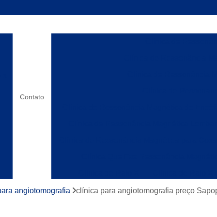
Clínica de Ressonânc
Clínica de Ressonância Ma
Clínica de Ressonância M
o x
Clínica de Ressonanc
Contato
Clínica de Ressonância Magnética do Encéf
Clínica de Ressonância Magnética Lombar
Clínica de Ressonância Magnética para Cox
Clínica Que Faz Ressonância Magnéti
Clínica de Raio X
Clínica de Raio X
os
Laboratórios de Raio X
Clínica de Ress
 para angiotomografia
clínica para angiotomografia preço Sap
Clínica de Ressonânc