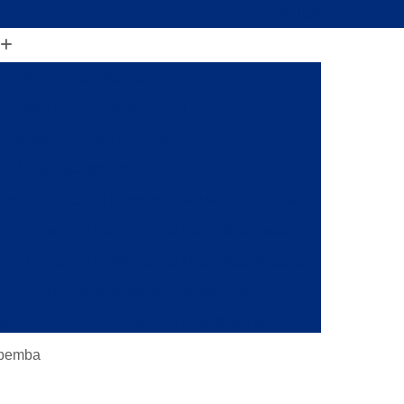
(11) 2206-1364
ia Magnética Articular
gnética com Anestesia Geral
agnética da Base do Crânio
ia Magnética de Joelho
alo
Clínica de Ressonância Magnética Fetal
Clínica de Ressonância Magnética óssea
a
Clínica de Ressonância Magnética Torácica
ca
Clínicas de Ressonância Magnética
 em São Paulo
Clínica de Raio X em Sp
onância
Clínica de Ressonância Magnética
opemba
ia Magnética da Coluna