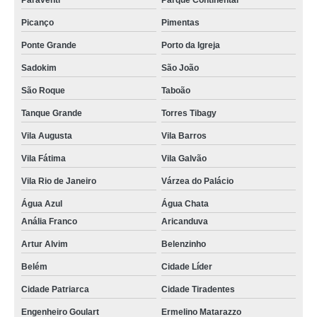
Paraventi
Parque Continental
Picanço
Pimentas
Ponte Grande
Porto da Igreja
Sadokim
São João
São Roque
Taboão
Tanque Grande
Torres Tibagy
Vila Augusta
Vila Barros
Vila Fátima
Vila Galvão
Vila Rio de Janeiro
Várzea do Palácio
Água Azul
Água Chata
Anália Franco
Aricanduva
Artur Alvim
Belenzinho
Belém
Cidade Líder
Cidade Patriarca
Cidade Tiradentes
Engenheiro Goulart
Ermelino Matarazzo