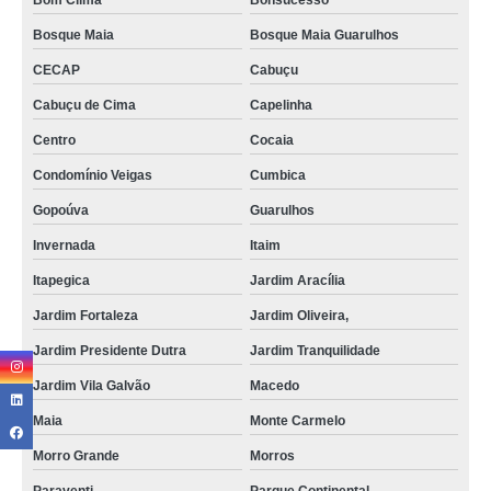
Bom Clima
Bonsucesso
Bosque Maia
Bosque Maia Guarulhos
CECAP
Cabuçu
Cabuçu de Cima
Capelinha
Centro
Cocaia
Condomínio Veigas
Cumbica
Gopoúva
Guarulhos
Invernada
Itaim
Itapegica
Jardim Aracília
Jardim Fortaleza
Jardim Oliveira,
Jardim Presidente Dutra
Jardim Tranquilidade
Jardim Vila Galvão
Macedo
Maia
Monte Carmelo
Morro Grande
Morros