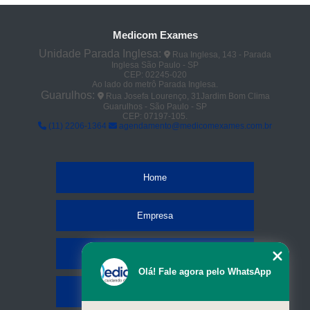
Medicom Exames
Unidade Parada Inglesa:
Rua Inglesa, 143 - Parada
Inglesa São Paulo - SP
CEP: 02245-020
Ao lado do metrô Parada Inglesa.
Guarulhos:
Rua Josefa Lourenço, 31Jardim Bom Clima
Guarulhos - São Paulo - SP
CEP: 07197-105.
(11) 2206-1364
agendamento@medicomexames.com.br
Home
Empresa
Missão
Olá! Fale agora pelo WhatsApp
Serviços