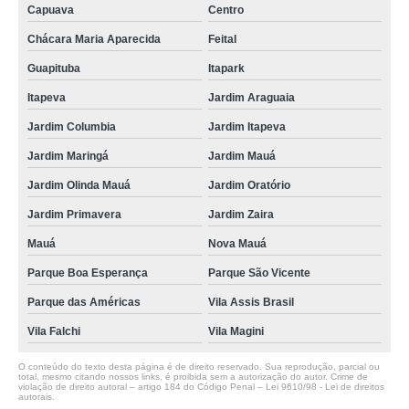
Capuava
Centro
Chácara Maria Aparecida
Feital
Guapituba
Itapark
Itapeva
Jardim Araguaia
Jardim Columbia
Jardim Itapeva
Jardim Maringá
Jardim Mauá
Jardim Olinda Mauá
Jardim Oratório
Jardim Primavera
Jardim Zaira
Mauá
Nova Mauá
Parque Boa Esperança
Parque São Vicente
Parque das Américas
Vila Assis Brasil
Vila Falchi
Vila Magini
O conteúdo do texto desta página é de direito reservado. Sua reprodução, parcial ou
total, mesmo citando nossos links, é proibida sem a autorização do autor. Crime de
violação de direito autoral – artigo 184 do Código Penal –
Lei 9610/98 - Lei de direitos
autorais
.