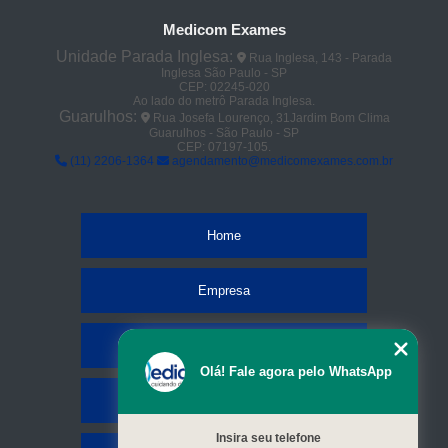
Medicom Exames
Unidade Parada Inglesa:
Rua Inglesa, 143 - Parada
Inglesa São Paulo - SP
CEP: 02245-020
Ao lado do metrô Parada Inglesa.
Guarulhos:
Rua Josefa Lourenço, 31Jardim Bom Clima
Guarulhos - São Paulo - SP
CEP: 07197-105.
(11) 2206-1364
agendamento@medicomexames.com.br
Home
Empresa
Missão
Olá! Fale agora pelo WhatsApp
Serviços
Insira seu telefone