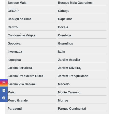
Bosque Maia
Bosque Maia Guarulhos
CECAP
Cabuçu
Cabuçu de Cima
Capelinha
Centro
Cocaia
Condomínio Veigas
Cumbica
Gopoúva
Guarulhos
Invernada
Itaim
Itapegica
Jardim Aracília
Jardim Fortaleza
Jardim Oliveira,
Jardim Presidente Dutra
Jardim Tranquilidade
Jardim Vila Galvão
Macedo
Maia
Monte Carmelo
Morro Grande
Morros
Paraventi
Parque Continental