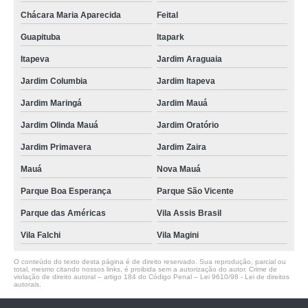
Chácara Maria Aparecida
Feital
Guapituba
Itapark
Itapeva
Jardim Araguaia
Jardim Columbia
Jardim Itapeva
Jardim Maringá
Jardim Mauá
Jardim Olinda Mauá
Jardim Oratório
Jardim Primavera
Jardim Zaira
Mauá
Nova Mauá
Parque Boa Esperança
Parque São Vicente
Parque das Américas
Vila Assis Brasil
Vila Falchi
Vila Magini
O conteúdo do texto desta página é de direito reservado. Sua reprodução, parcial ou
total, mesmo citando nossos links, é proibida sem a autorização do autor. Crime de
violação de direito autoral – artigo 184 do Código Penal –
Lei 9610/98 - Lei de direitos
autorais
.