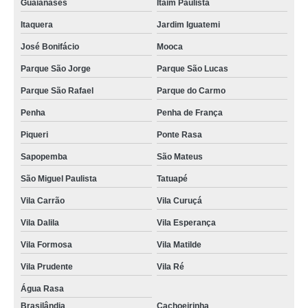
Guaianases
Itaim Paulista
Itaquera
Jardim Iguatemi
José Bonifácio
Mooca
Parque São Jorge
Parque São Lucas
Parque São Rafael
Parque do Carmo
Penha
Penha de França
Piqueri
Ponte Rasa
Sapopemba
São Mateus
São Miguel Paulista
Tatuapé
Vila Carrão
Vila Curuçá
Vila Dalila
Vila Esperança
Vila Formosa
Vila Matilde
Vila Prudente
Vila Ré
Água Rasa
Brasilândia
Cachoeirinha