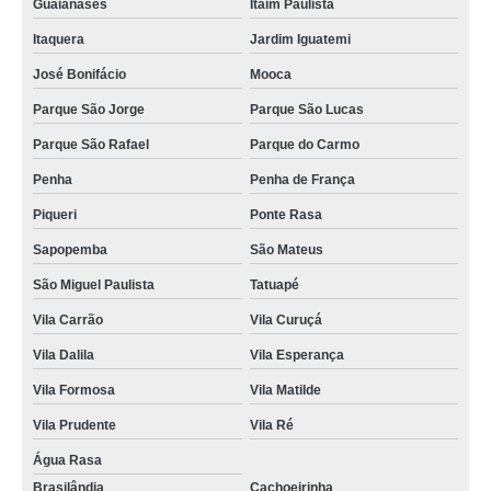
Guaianases
Itaim Paulista
Itaquera
Jardim Iguatemi
José Bonifácio
Mooca
Parque São Jorge
Parque São Lucas
Parque São Rafael
Parque do Carmo
Penha
Penha de França
Piqueri
Ponte Rasa
Sapopemba
São Mateus
São Miguel Paulista
Tatuapé
Vila Carrão
Vila Curuçá
Vila Dalila
Vila Esperança
Vila Formosa
Vila Matilde
Vila Prudente
Vila Ré
Água Rasa
Brasilândia
Cachoeirinha