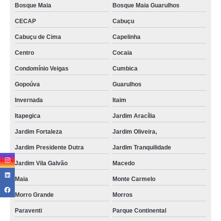
Bosque Maia
Bosque Maia Guarulhos
CECAP
Cabuçu
Cabuçu de Cima
Capelinha
Centro
Cocaia
Condomínio Veigas
Cumbica
Gopoúva
Guarulhos
Invernada
Itaim
Itapegica
Jardim Aracília
Jardim Fortaleza
Jardim Oliveira,
Jardim Presidente Dutra
Jardim Tranquilidade
Jardim Vila Galvão
Macedo
Maia
Monte Carmelo
Morro Grande
Morros
Paraventi
Parque Continental