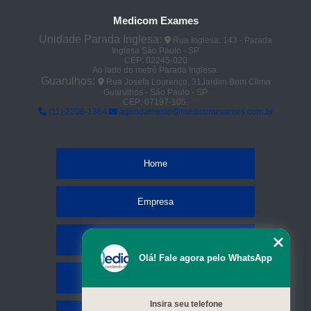
Medicom Exames
Unidade Parada Inglesa:
Rua Inglesa, 143 - Parada
Inglesa São Paulo - SP
CEP: 02245-020
Ao lado do metrô Parada Inglesa.
Guarulhos:
Rua Josefa Lourenço, 31Jardim Bom Clima
Guarulhos - São Paulo - SP
CEP: 07197-105.
(11) 2206-1364
agendamento@medicomexames.com.br
Home
Empresa
Missão
Olá! Fale agora pelo WhatsApp
Serviços
Insira seu telefone