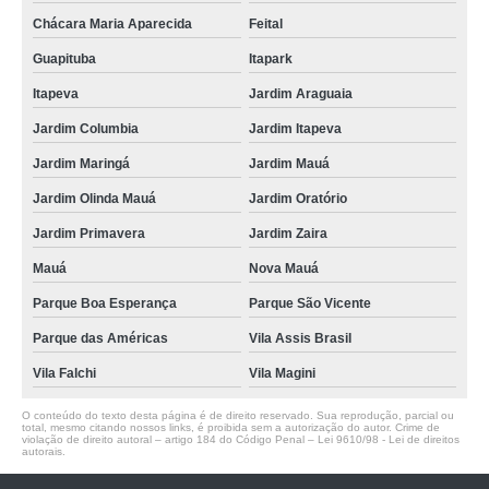
Chácara Maria Aparecida
Feital
Guapituba
Itapark
Itapeva
Jardim Araguaia
Jardim Columbia
Jardim Itapeva
Jardim Maringá
Jardim Mauá
Jardim Olinda Mauá
Jardim Oratório
Jardim Primavera
Jardim Zaira
Mauá
Nova Mauá
Parque Boa Esperança
Parque São Vicente
Parque das Américas
Vila Assis Brasil
Vila Falchi
Vila Magini
O conteúdo do texto desta página é de direito reservado. Sua reprodução, parcial ou
total, mesmo citando nossos links, é proibida sem a autorização do autor. Crime de
violação de direito autoral – artigo 184 do Código Penal –
Lei 9610/98 - Lei de direitos
autorais
.