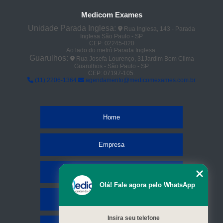
Medicom Exames
Unidade Parada Inglesa:
Rua Inglesa, 143 - Parada
Inglesa São Paulo - SP
CEP: 02245-020
Ao lado do metrô Parada Inglesa.
Guarulhos:
Rua Josefa Lourenço, 31Jardim Bom Clima
Guarulhos - São Paulo - SP
CEP: 07197-105.
(11) 2206-1364
agendamento@medicomexames.com.br
Home
Empresa
Missão
Olá! Fale agora pelo WhatsApp
Serviços
Insira seu telefone