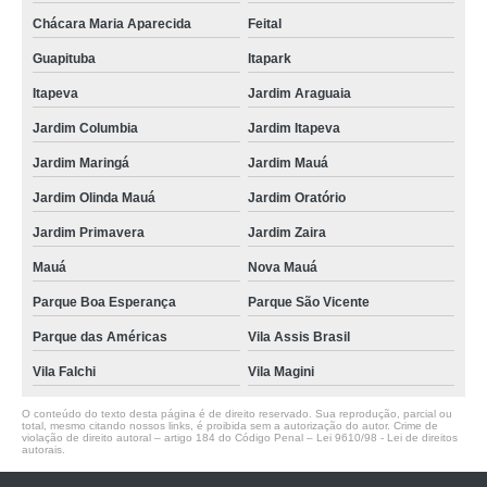
Chácara Maria Aparecida
Feital
Guapituba
Itapark
Itapeva
Jardim Araguaia
Jardim Columbia
Jardim Itapeva
Jardim Maringá
Jardim Mauá
Jardim Olinda Mauá
Jardim Oratório
Jardim Primavera
Jardim Zaira
Mauá
Nova Mauá
Parque Boa Esperança
Parque São Vicente
Parque das Américas
Vila Assis Brasil
Vila Falchi
Vila Magini
O conteúdo do texto desta página é de direito reservado. Sua reprodução, parcial ou
total, mesmo citando nossos links, é proibida sem a autorização do autor. Crime de
violação de direito autoral – artigo 184 do Código Penal –
Lei 9610/98 - Lei de direitos
autorais
.