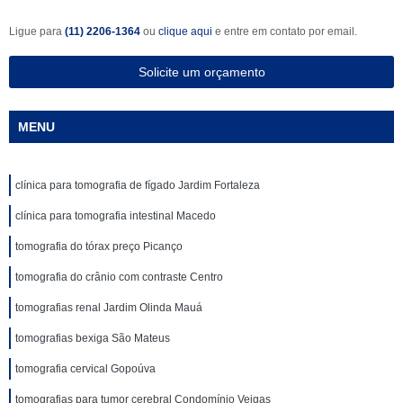
Ligue para
(11) 2206-1364
ou
clique aqui
e entre em contato por email.
Solicite um orçamento
MENU
clínica para tomografia de fígado Jardim Fortaleza
clínica para tomografia intestinal Macedo
tomografia do tórax preço Picanço
tomografia do crânio com contraste Centro
tomografias renal Jardim Olinda Mauá
tomografias bexiga São Mateus
tomografia cervical Gopoúva
tomografias para tumor cerebral Condomínio Veigas