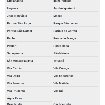
Guaianases
Itaim Paulista
Itaquera
Jardim Iguatemi
José Bonifácio
Mooca
Parque São Jorge
Parque São Lucas
Parque São Rafael
Parque do Carmo
Penha
Penha de França
Piqueri
Ponte Rasa
Sapopemba
São Mateus
São Miguel Paulista
Tatuapé
Vila Carrão
Vila Curuçá
Vila Dalila
Vila Esperança
Vila Formosa
Vila Matilde
Vila Prudente
Vila Ré
Água Rasa
Brasilândia
Cachoeirinha