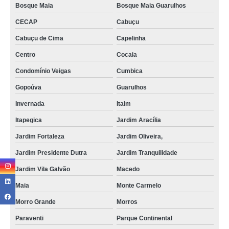
Bosque Maia
Bosque Maia Guarulhos
CECAP
Cabuçu
Cabuçu de Cima
Capelinha
Centro
Cocaia
Condomínio Veigas
Cumbica
Gopoúva
Guarulhos
Invernada
Itaim
Itapegica
Jardim Aracília
Jardim Fortaleza
Jardim Oliveira,
Jardim Presidente Dutra
Jardim Tranquilidade
Jardim Vila Galvão
Macedo
Maia
Monte Carmelo
Morro Grande
Morros
Paraventi
Parque Continental