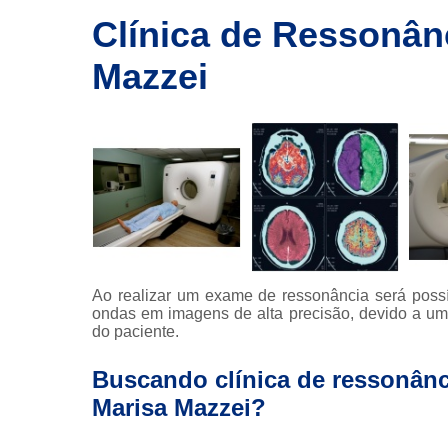
imagem
Clínica de Ressonânc
Exames de
ressonância
Mazzei
Exames de
ressonância
magnética
Exames de
tomografia
Exames de
tomografia
computadoriza
Radioterapia
Ao realizar um exame de ressonância será possí
ondas em imagens de alta precisão, devido a um
Ressonância
do paciente.
Tomografia
computadoriza
Buscando clínica de ressonânc
Tomografias
Marisa Mazzei?