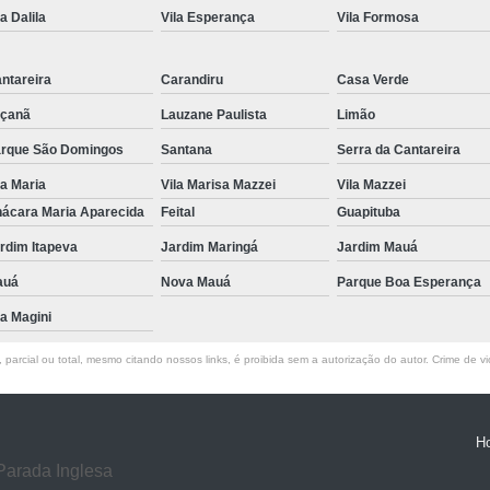
la Dalila
Vila Esperança
Vila Formosa
Exame de Ressonância Magnética
Exa
Exame de Ressonância Magnética em Sp
ntareira
Carandiru
Casa Verde
Tomografia Cervical
Tomografia de 
çanã
Lauzane Paulista
Limão
Tomografia do Crânio com Contraste
T
rque São Domingos
Santana
Serra da Cantareira
Tomografia dos Ossos Temporais
Tomografi
la Maria
Vila Marisa Mazzei
Vila Mazzei
ácara Maria Aparecida
Feital
Guapituba
Tomografia Renal
Tomo
rdim Itapeva
Jardim Maringá
Jardim Mauá
Exame de Tomogra
auá
Nova Mauá
Parque Boa Esperança
Exame de Tomografia Computadorizad
la Magini
Tomografia Computadoriza
parcial ou total, mesmo citando nossos links, é proibida sem a autorização do autor. Crime de vi
Clínica para Procedimento de Betaterap
Clínica para Radioterapia
Clí
Laboratório de Radiocirurgia
Labo
H
Parada Inglesa
Laboratório de Radiocirurgia Megavoltage