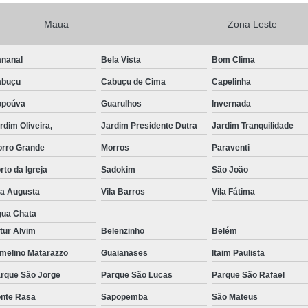
Exame de Imagem de Resso
Maua
Zona Leste
Exame de Imagem de Ress
nanal
Bela Vista
Bom Clima
Exame de Imagem de To
abuçu
Cabuçu de Cima
Capelinha
Exame de Imagem de To
opoúva
Guarulhos
Invernada
Exame de Imagem de
rdim Oliveira,
Jardim Presidente Dutra
Jardim Tranquilidade
Exame de Imagem Resso
rro Grande
Morros
Paraventi
Exame de Imagem Tomografia do Crâni
rto da Igreja
Sadokim
São João
Ressonância Magnética Abdominal e Pé
la Augusta
Vila Barros
Vila Fátima
Ressonância Magnética Cerebral
ua Chata
tur Alvim
Belenzinho
Belém
Ressonância Magnética de Abdome Superio
melino Matarazzo
Guaianases
Itaim Paulista
Ressonância Magnética do Coração
rque São Jorge
Parque São Lucas
Parque São Rafael
Ressonância Magnética do Joelho Direito
nte Rasa
Sapopemba
São Mateus
Ressonância Magnética Intervencionis