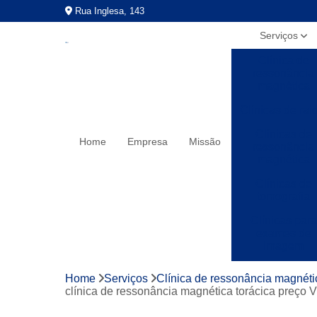
Rua Inglesa, 143
Serviços
Clínica de
ressonância
magnética
Clínicas de rai
Clínicas de
Home
Empresa
Missão
ressonância
magnética
Clínicas de
tomografia
Clínicas para
exames de
imagem
Exames a preç
Home
Serviços
Clínica de ressonância magnéti
populares
clínica de ressonância magnética torácica preço 
Exames de