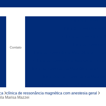
Clínica de Ressonânc
Clínica de Ressonância Ma
Clínica de Ressonância M
o x
Clínica de Ressonanc
Contato
Clínica de Ressonância Magnética do Encéf
Clínica de Ressonância Magnética Lombar
Clínica de Ressonância Magnética para Cox
Clínica Que Faz Ressonância Magnéti
Clínica de Raio X
Clínica de Raio X
os
Laboratórios de Raio X
Clínica de Ress
ca
clínica de ressonância magnética com anestesia geral
Vila Marisa Mazzei
Clínica de Ressonânc