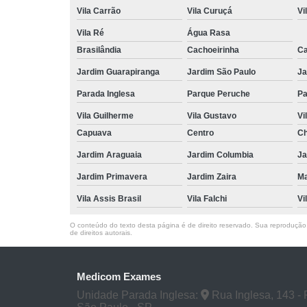
Vila Carrão
Vila Curuçá
Vi
Vila Ré
Água Rasa
Brasilândia
Cachoeirinha
Ca
Jardim Guarapiranga
Jardim São Paulo
Ja
Parada Inglesa
Parque Peruche
Pa
Vila Guilherme
Vila Gustavo
Vi
Capuava
Centro
Ch
Jardim Araguaia
Jardim Columbia
Ja
Jardim Primavera
Jardim Zaira
M
Vila Assis Brasil
Vila Falchi
Vi
O conteúdo do texto desta página é de direito reservado. Sua reprodução, 
de direitos autorais
.
Medicom Exames
Unidade Parada Inglesa:
Rua Inglesa, 143 - 