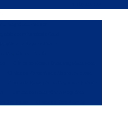
(11) 2206-1364
ia Magnética Articular
gnética com Anestesia Geral
agnética da Base do Crânio
ia Magnética de Joelho
alo
Clínica de Ressonância Magnética Fetal
Clínica de Ressonância Magnética óssea
a
Clínica de Ressonância Magnética Torácica
ca
Clínicas de Ressonância Magnética
 em São Paulo
Clínica de Raio X em Sp
onância
Clínica de Ressonância Magnética
ia Magnética da Coluna