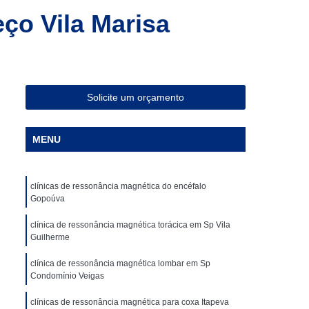
ia Magnética de Abdômen
ço Vila Marisa
a Magnética em São Paulo
Especialista em Ressonância Magnética
sonância Magnética Contrastada
Solicite um orçamento
ombar
Clínica para Angiotomografia
ca para Fazer Tomografia Computadorizada
MENU
Superior
Clínica para Realizar Tomografia
Abdome Total com Contraste
clínicas de ressonância magnética do encéfalo
Clínica para Tomografia de Articulações
Gopoúva
Clínica Particular para Fazer Tomografia
clínica de ressonância magnética torácica em Sp Vila
Guilherme
ste
Clínica de Exames de Imagem
clínica de ressonância magnética lombar em Sp
nica para Exame de Tomografia do Tórax
Condomínio Veigas
de Tomografia Abdominal
clínicas de ressonância magnética para coxa Itapeva