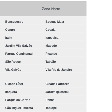
nância Magnética de Joelho
Zona Norte
onância Magnética de Pelve
Bonsucesso
Bosque Maia
mografia de Articulações
Centro
Cocaia
mografia do Abdome Total
Itaim
Itapegica
 Tomografia do Tórax
Jardim Vila Galvão
Macedo
nância Magnética de Mama
Parque Continental
Picanço
o
Exame de Imagem Tomografia Pélvica
São Roque
Taboão
lvica
Ressonância Magnética Cardíaca
Vila Galvão
Vila Rio de Janeiro
Ressonância Magnética da Prostata
Cidade Líder
Cidade Patriarca
r
Ressonância Magnética de Campo Aberto
Itaquera
Jardim Iguatemi
Ressonância Magnética do Crânio
Parque do Carmo
Penha
Ressonância Magnética do Quadril Esquerdo
São Miguel Paulista
Tatuapé
ta
Ressonância Magnética na Coluna