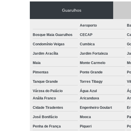
Guarulhos
Aeroporto
Ba
Bosque Maia Guarulhos
CECAP
C
Condomínio Veigas
Cumbica
G
Jardim Aracília
Jardim Fortaleza
Ja
Maia
Monte Carmelo
Mo
Pimentas
Ponte Grande
Po
Tanque Grande
Torres Tibagy
Vi
Várzea do Palácio
Água Azul
Ág
Anália Franco
Aricanduva
Ar
Cidade Tiradentes
Engenheiro Goulart
Er
José Bonifácio
Mooca
Pa
Penha de França
Piqueri
Po