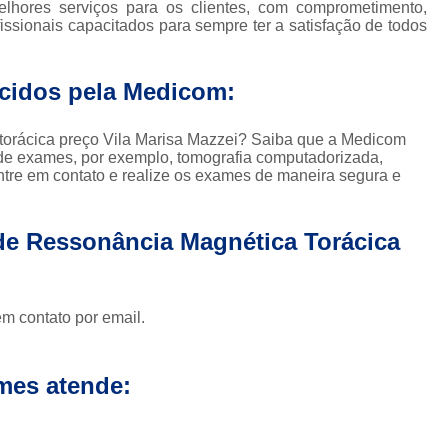
Clínica para Exames de 
ores serviços para os clientes, com comprometimento,
fissionais capacitados para sempre ter a satisfação de todos
Clínicas para Exame de Tomografia da Face
Clínicas para Exame de To
ecidos pela Medicom:
Clínicas para Exame de Tomografia Dental
 torácica preço Vila Marisa Mazzei? Saiba que a Medicom
Clínicas para Exame de Tom
de exames, por exemplo, tomografia computadorizada,
Entre em contato e realize os exames de maneira segura e
Clínicas para Exames de Tomo
Exame a Preço Popular em Sp
E
 de Ressonância Magnética Torácica
Exame Radiológico a Preço Po
Radiografia a Preço Popular
Radiologi
Ressonância Magnética a Preço Popular
em contato por email.
Exame de Imagem de 
Exame de Imagem de Ressonânc
mes atende:
Exame de Imagem de Ressonân
Exame de Imagem de Resso