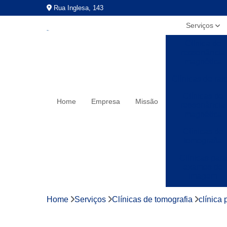
Rua Inglesa, 143
Serviços
Clínica de
ressonância
magnética
Clínicas de rai
Clínicas de
Home
Empresa
Missão
ressonância
magnética
Clínicas de
tomografia
Clínicas para
exames de
imagem
Exames a preç
Home
Serviços
Clínicas de tomografia
clínica
populares
Exames de