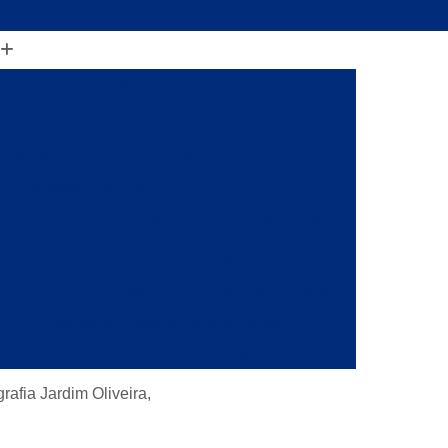
(11) 2206-1364
ia Magnética Articular
gnética com Anestesia Geral
agnética da Base do Crânio
ia Magnética de Joelho
alo
Clínica de Ressonância Magnética Fetal
Clínica de Ressonância Magnética óssea
a
Clínica de Ressonância Magnética Torácica
ca
Clínicas de Ressonância Magnética
 em São Paulo
Clínica de Raio X em Sp
onância
Clínica de Ressonância Magnética
rafia Jardim Oliveira,
ia Magnética da Coluna