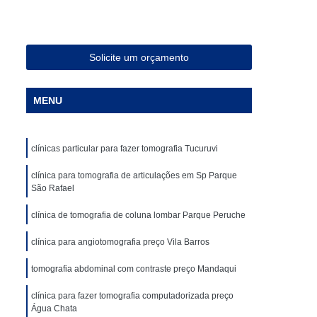
ia Magnética de Abdômen
a Magnética em São Paulo
Especialista em Ressonância Magnética
Solicite um orçamento
sonância Magnética Contrastada
MENU
ombar
Clínica para Angiotomografia
ca para Fazer Tomografia Computadorizada
clínicas particular para fazer tomografia Tucuruvi
Superior
Clínica para Realizar Tomografia
Abdome Total com Contraste
clínica para tomografia de articulações em Sp Parque
São Rafael
Clínica para Tomografia de Articulações
clínica de tomografia de coluna lombar Parque Peruche
Clínica Particular para Fazer Tomografia
clínica para angiotomografia preço Vila Barros
ste
Clínica de Exames de Imagem
tomografia abdominal com contraste preço Mandaqui
nica para Exame de Tomografia do Tórax
de Tomografia Abdominal
clínica para fazer tomografia computadorizada preço
Água Chata