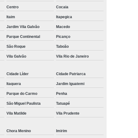
Centro
Cocaia
nância Magnética de Joelho
Itaim
Itapegica
onância Magnética de Pelve
Jardim Vila Galvão
Macedo
mografia de Articulações
Parque Continental
Picanço
mografia do Abdome Total
São Roque
Taboão
 Tomografia do Tórax
Vila Galvão
Vila Rio de Janeiro
nância Magnética de Mama
o
Exame de Imagem Tomografia Pélvica
Cidade Líder
Cidade Patriarca
lvica
Ressonância Magnética Cardíaca
Itaquera
Jardim Iguatemi
Ressonância Magnética da Prostata
Parque do Carmo
Penha
São Miguel Paulista
Tatuapé
r
Ressonância Magnética de Campo Aberto
Vila Matilde
Vila Prudente
Ressonância Magnética do Crânio
Ressonância Magnética do Quadril Esquerdo
Chora Menino
Imirim
ta
Ressonância Magnética na Coluna