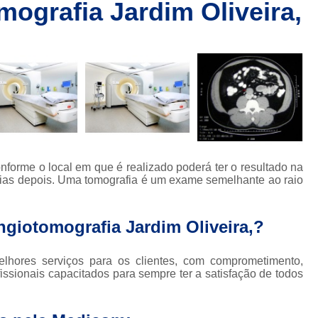
mografia Jardim Oliveira,
Clínica de Ressonânc
Clínica de Ressonânci
Clínica de Ressonância Magnética em Sp
Ressonância Magnética
Res
Clínica de Tomografia de Coluna L
Clínica para Fazer Tomografia
Clíni
Clínica para Fazer Tomografia do Abdome 
forme o local em que é realizado poderá ter o resultado na
da
Clínica para Tomografia 
ias depois. Uma tomografia é um exame semelhante ao raio
s
Clínica para Tomografia de Abdome Total
ngiotomografia Jardim Oliveira,?
s
Clínica para Tomografia de Coluna
Tomografia Abdominal com Contra
ores serviços para os clientes, com comprometimento,
da
fissionais capacitados para sempre ter a satisfação de todos
Clínica de Exames por Imagem
Clí
Clínica para Exames 