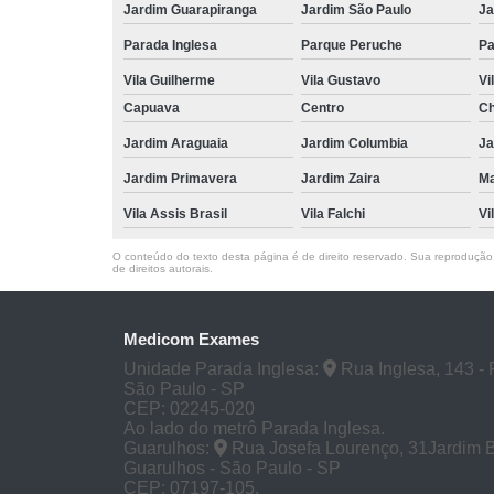
Jardim Guarapiranga
Jardim São Paulo
Ja
Parada Inglesa
Parque Peruche
Pa
Vila Guilherme
Vila Gustavo
Vi
Capuava
Centro
Ch
Jardim Araguaia
Jardim Columbia
Ja
Jardim Primavera
Jardim Zaira
M
Vila Assis Brasil
Vila Falchi
Vi
O conteúdo do texto desta página é de direito reservado. Sua reprodução, 
de direitos autorais
.
Medicom Exames
Unidade Parada Inglesa:
Rua Inglesa, 143 - 
São Paulo - SP
CEP: 02245-020
Ao lado do metrô Parada Inglesa.
Guarulhos:
Rua Josefa Lourenço, 31Jardim 
Guarulhos - São Paulo - SP
CEP: 07197-105.