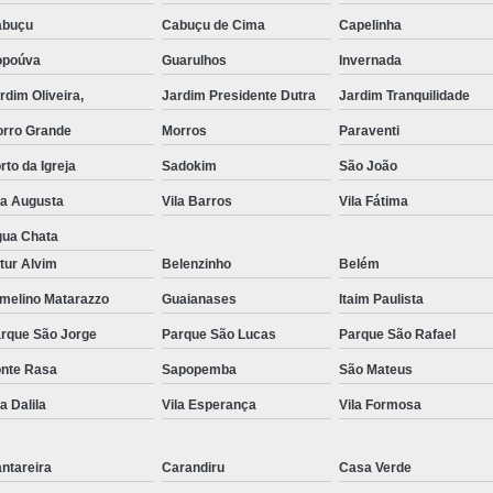
abuçu
Cabuçu de Cima
Capelinha
Exame de Imagem de Resso
opoúva
Guarulhos
Invernada
Exame de Imagem de Ress
rdim Oliveira,
Jardim Presidente Dutra
Jardim Tranquilidade
Exame de Imagem de To
rro Grande
Morros
Paraventi
Exame de Imagem de To
rto da Igreja
Sadokim
São João
Exame de Imagem de
la Augusta
Vila Barros
Vila Fátima
Exame de Imagem Resso
ua Chata
Exame de Imagem Tomografia do Crâni
tur Alvim
Belenzinho
Belém
Ressonância Magnética Abdominal e Pé
melino Matarazzo
Guaianases
Itaim Paulista
rque São Jorge
Parque São Lucas
Ressonância Magnética Cerebral
Parque São Rafael
nte Rasa
Sapopemba
São Mateus
Ressonância Magnética de Abdome Superio
la Dalila
Vila Esperança
Vila Formosa
Ressonância Magnética do Coração
Ressonância Magnética do Joelho Direito
ntareira
Carandiru
Casa Verde
Ressonância Magnética Intervencionis