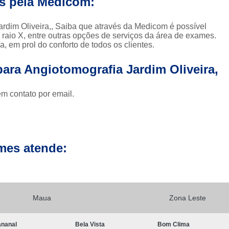
os pela Medicom:
Clínica para Exames de 
Clínicas para Exame de Tomografia da Face
ardim Oliveira,, Saiba que através da Medicom é possível
, raio X, entre outras opções de serviços da área de exames.
Clínicas para Exame de To
 em prol do conforto de todos os clientes.
Clínicas para Exame de Tomografia Dental
para Angiotomografia Jardim Oliveira,
Clínicas para Exame de Tom
Clínicas para Exames de Tomo
em contato por email.
Exame a Preço Popular em Sp
E
Exame Radiológico a Preço Po
Radiografia a Preço Popular
Radiologi
mes atende:
Ressonância Magnética a Preço Popular
Exame de Imagem de 
Exame de Imagem de Ressonânc
Maua
Zona Leste
Exame de Imagem de Ressonân
nanal
Bela Vista
Bom Clima
Exame de Imagem de Resso