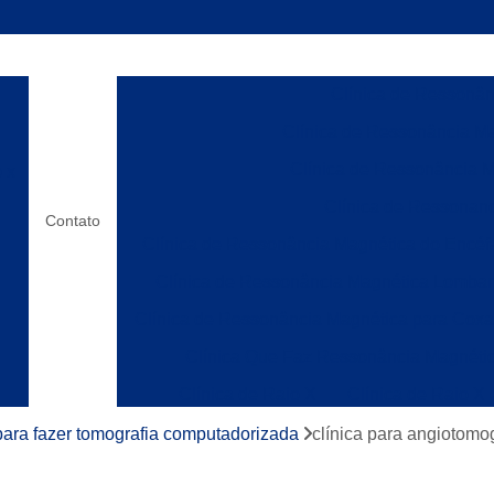
Clínica de Ressonânc
Clínica de Ressonância Ma
Clínica de Ressonância M
o x
Clínica de Ressonanc
Contato
Clínica de Ressonância Magnética do Encéf
Clínica de Ressonância Magnética Lombar
Clínica de Ressonância Magnética para Cox
Clínica Que Faz Ressonância Magnéti
Clínica de Raio X
Clínica de Raio X
os
Laboratórios de Raio X
Clínica de Ress
 para fazer tomografia computadorizada
clínica para angiotomog
Clínica de Ressonânc