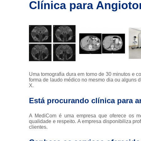
imagem
Clínica para Angioto
Exames de
ressonância
Exames de
ressonância
magnética
Exames de
tomografia
Exames de
tomografia
Uma tomografia dura em torno de 30 minutos e con
computadoriza
forma de laudo médico no mesmo dia ou alguns d
X.
Radioterapia
Está procurando clínica para a
Ressonância
Tomografia
A MediCom é uma empresa que oferece os melh
computadoriza
qualidade e respeito. A empresa disponibiliza pro
Tomografias
clientes.