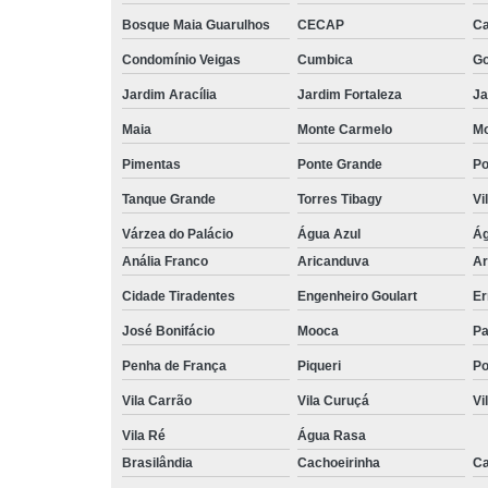
Bosque Maia Guarulhos
CECAP
C
Condomínio Veigas
Cumbica
G
Jardim Aracília
Jardim Fortaleza
Ja
Maia
Monte Carmelo
Mo
Pimentas
Ponte Grande
Po
Tanque Grande
Torres Tibagy
Vi
Várzea do Palácio
Água Azul
Ág
Anália Franco
Aricanduva
Ar
Cidade Tiradentes
Engenheiro Goulart
Er
José Bonifácio
Mooca
Pa
Penha de França
Piqueri
Po
Vila Carrão
Vila Curuçá
Vi
Vila Ré
Água Rasa
Brasilândia
Cachoeirinha
Ca